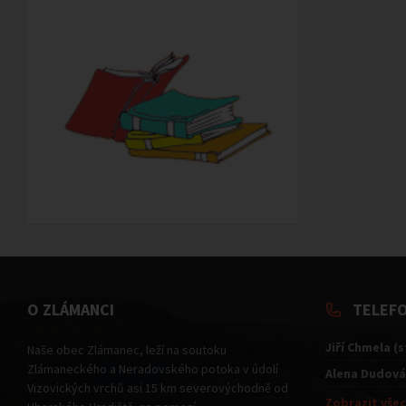
O ZLÁMANCI
TELEF
Jiří Chmela (
Naše obec Zlámanec, leží na soutoku
Zlámaneckého a Neradovského potoka v údolí
Alena Dudová
Vizovických vrchů asi 15 km severovýchodně od
Zobrazit všec