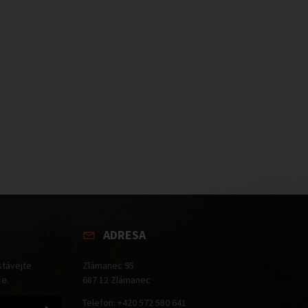
ADRESA
stávejte
Zlámanec 95
ce.
687 12 Zlámanec
Telefon: +420 572 580 641