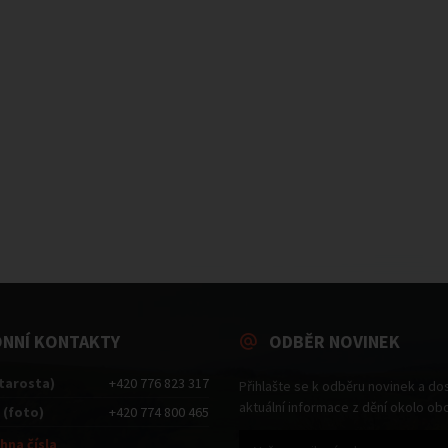
ONNÍ KONTAKTY
ODBĚR NOVINEK
starosta)
+420 776 823 317
Přihlašte se k odběru novinek a do
aktuální informace z dění okolo ob
 (foto)
+420 774 800 465
hna čísla