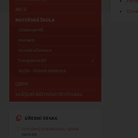
Fotog
AKCE
Ozná
MATEŘSKÁ ŠKOLA
Oznámení MŠ
Kontakty
Ostatní informace
Fotogalerie MŠ
Archiv - Ostatní informace
GDPR
HLÁŠENÍ MÍSTNÍHO ROZHLASU
ÚŘEDNÍ DESKA
Schválený střednědobý výhled…
(44.50 KB)