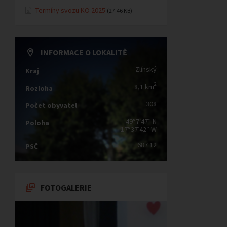
Termíny svozu KO 2025
(27.46 KB)
INFORMACE O LOKALITĚ
Zlínský
Kraj
2
8,1 km
Rozloha
308
Počet obyvatel
49°7′47″ N
Poloha
17°37′42″ W
687 12
PSČ
FOTOGALERIE