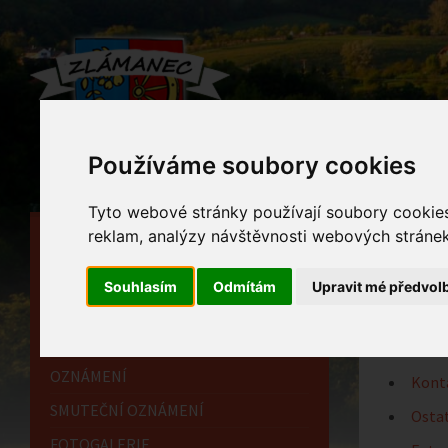
Používáme soubory cookies
Tyto webové stránky používají soubory cookies 
reklam, analýzy návštěvnosti webových stránek 
HLAVNÍ STRÁNKA
Mate
OBECNÍ ÚŘAD
Souhlasím
Odmítám
Upravit mé předvol
Home
HISTORIE
INFORMAČNÍ CENTRUM
OZNÁMENÍ
Kont
SMUTEČNÍ OZNÁMENÍ
Ostat
FOTOGALERIE