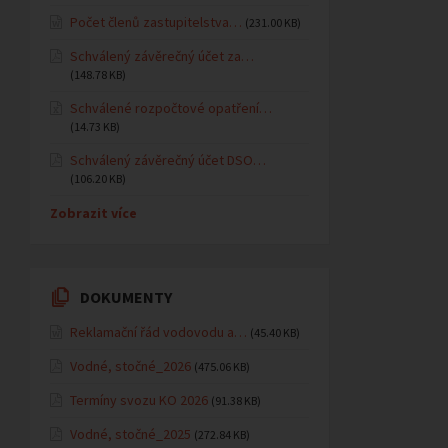
Počet členů zastupitelstva…
(231.00 KB)
Schválený závěrečný účet za…
(148.78 KB)
Schválené rozpočtové opatření…
(14.73 KB)
Schválený závěrečný účet DSO…
(106.20 KB)
Zobrazit více
DOKUMENTY
Reklamační řád vodovodu a…
(45.40 KB)
Vodné, stočné_2026
(475.06 KB)
Termíny svozu KO 2026
(91.38 KB)
Vodné, stočné_2025
(272.84 KB)