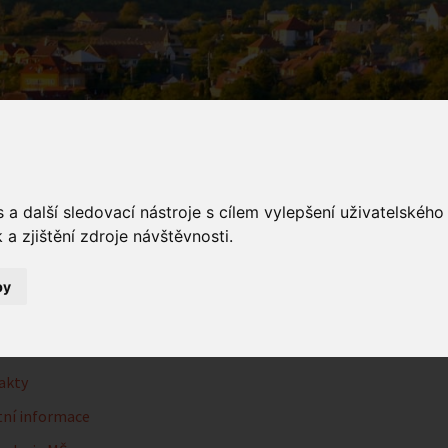
a další sledovací nástroje s cílem vylepšení uživatelskéh
a zjištění zdroje návštěvnosti.
řská škola
by
Mateřská škola
akty
ní informace