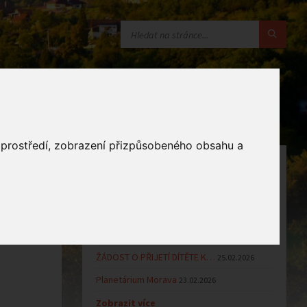
o prostředí, zobrazení přizpůsobeného obsahu a
OZNÁMENÍ
Uzavření MŠ v době letních…
16.06.2026
Výsledky přijímacího řízení k…
23.03.2026
Zápis dětí do MŠ Zlámanec pro…
25.02.2026
ŽÁDOST O PŘIJETÍ DÍTĚTE K…
25.02.2026
Planetárium Morava
23.02.2026
Zobrazit více