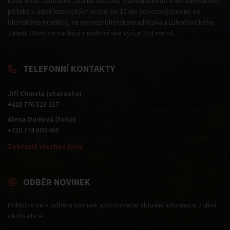
Naše obec Zlámanec, leží na soutoku Zlámaneckého a Neradovského
potoka v údolí Vizovických vrchů asi 15 km severovýchodně od
Uherského Hradiště, na pomezí Uherskohradišťska a Luhačovického
Zálesí. Obec se nachází v nadmořské výšce 254 metrů.
TELEFONNÍ KONTAKTY
Jiří Chmela (starosta)
+420 776 823 317
Alena Dudová (foto)
+420 774 800 465
Zobrazit všechna čísla
ODBĚR NOVINEK
Přihlašte se k odběru novinek a dostávejte aktuální informace z dění
okolo obce.