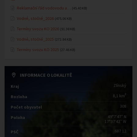
Reklamační řád vodovodu a…
(45.40 KB)
Vodné, stočné_2026
(475.06 KB)
Termíny svozu KO 2026
(91.38 KB)
Vodné, stočné_2025
(272.84 KB)
Termíny svozu KO 2025
(27.46 KB)
INFORMACE O LOKALITĚ
Zlínský
Kraj
2
8,1 km
Rozloha
308
Počet obyvatel
49°7′47″ N
Poloha
17°37′42″ W
687 12
PSČ