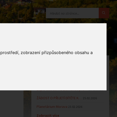
o prostředí, zobrazení přizpůsobeného obsahu a
OZNÁMENÍ
Uzavření MŠ v době letních…
16.06.2026
Výsledky přijímacího řízení k…
23.03.2026
Zápis dětí do MŠ Zlámanec pro…
25.02.2026
ŽÁDOST O PŘIJETÍ DÍTĚTE K…
25.02.2026
Planetárium Morava
23.02.2026
Zobrazit více