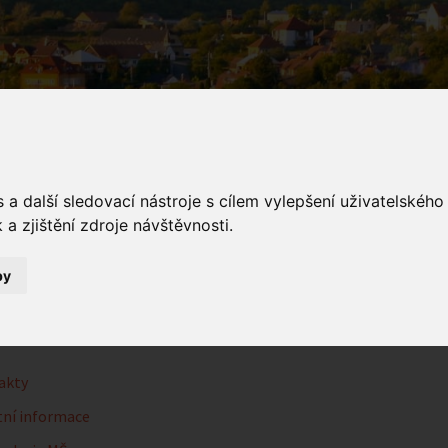
a další sledovací nástroje s cílem vylepšení uživatelskéh
a zjištění zdroje návštěvnosti.
řská škola
by
Mateřská škola
akty
ní informace