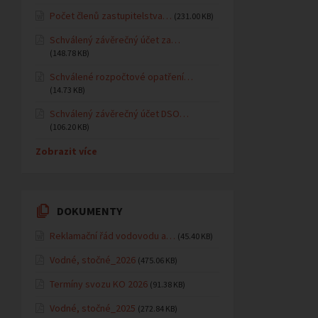
Počet členů zastupitelstva…
(231.00 KB)
Schválený závěrečný účet za…
(148.78 KB)
Schválené rozpočtové opatření…
(14.73 KB)
Schválený závěrečný účet DSO…
(106.20 KB)
Zobrazit více
DOKUMENTY
Reklamační řád vodovodu a…
(45.40 KB)
Vodné, stočné_2026
(475.06 KB)
Termíny svozu KO 2026
(91.38 KB)
Vodné, stočné_2025
(272.84 KB)