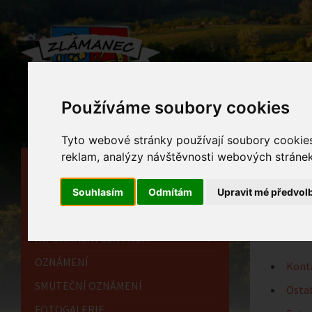
Používáme soubory cookies
Tyto webové stránky používají soubory cookies 
reklam, analýzy návštěvnosti webových stránek 
HLAVNÍ STRÁNKA
Mate
OBECNÍ ÚŘAD
Souhlasím
Odmítám
Upravit mé předvol
Home
HISTORIE
INFORMAČNÍ CENTRUM
OZNÁMENÍ
Kont
SMUTEČNÍ OZNÁMENÍ
Ostat
FOTOGALERIE