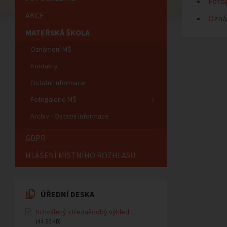
Fotog
AKCE
Ozná
MATEŘSKÁ ŠKOLA
Oznámení MŠ
Kontakty
Ostatní informace
Fotogalerie MŠ
Archiv - Ostatní informace
GDPR
HLÁŠENÍ MÍSTNÍHO ROZHLASU
ÚŘEDNÍ DESKA
Schválený střednědobý výhled…
(44.50 KB)