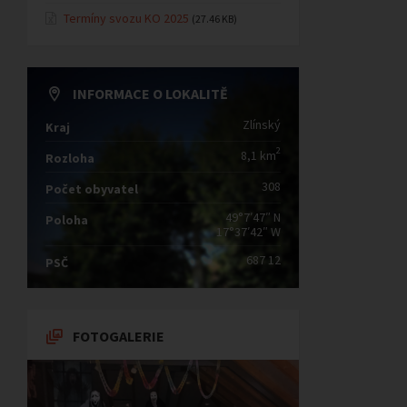
Termíny svozu KO 2025
(27.46 KB)
INFORMACE O LOKALITĚ
Zlínský
Kraj
2
8,1 km
Rozloha
308
Počet obyvatel
49°7′47″ N
Poloha
17°37′42″ W
687 12
PSČ
FOTOGALERIE