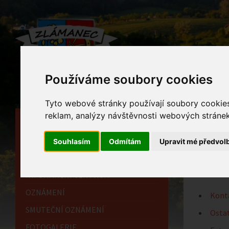
Používáme soubory cookies
Tyto webové stránky používají soubory cookies 
reklam, analýzy návštěvnosti webových stránek 
HLAVNÍ STRÁNKA
Mate
OBECNÍ ÚŘAD
Souhlasím
Odmítám
Upravit mé předvol
Home
HISTORIE
INFORMAČNÍ CENTRUM
OZNÁMENÍ
Kont
SMUTEČNÍ OZNÁMENÍ
Ostat
FOTOGALERIE