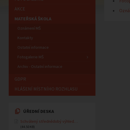
Fotog
AKCE
Ozná
MATEŘSKÁ ŠKOLA
Oznámení MŠ
Kontakty
Ostatní informace
Fotogalerie MŠ
Archiv - Ostatní informace
GDPR
HLÁŠENÍ MÍSTNÍHO ROZHLASU
ÚŘEDNÍ DESKA
Schválený střednědobý výhled…
(44.50 KB)