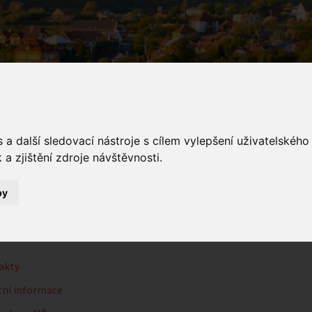
a další sledovací nástroje s cílem vylepšení uživatelskéh
a zjištění zdroje návštěvnosti.
řská škola
by
Mateřská škola
akty
ní informace