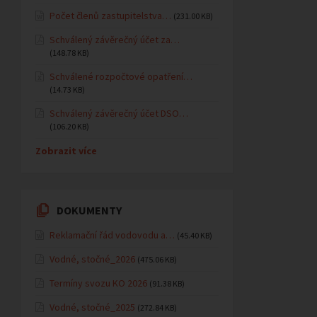
Počet členů zastupitelstva…
(231.00 KB)
Schválený závěrečný účet za…
(148.78 KB)
Schválené rozpočtové opatření…
(14.73 KB)
Schválený závěrečný účet DSO…
(106.20 KB)
Zobrazit více
DOKUMENTY
Reklamační řád vodovodu a…
(45.40 KB)
Vodné, stočné_2026
(475.06 KB)
Termíny svozu KO 2026
(91.38 KB)
Vodné, stočné_2025
(272.84 KB)