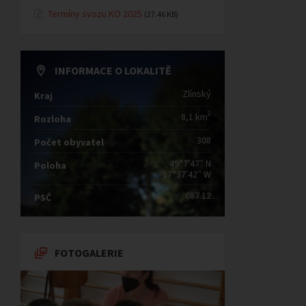
Termíny svozu KO 2025
(27.46 KB)
INFORMACE O LOKALITĚ
Zlínský
Kraj
2
8,1 km
Rozloha
308
Počet obyvatel
49°7′47″ N
Poloha
17°37′42″ W
687 12
PSČ
FOTOGALERIE