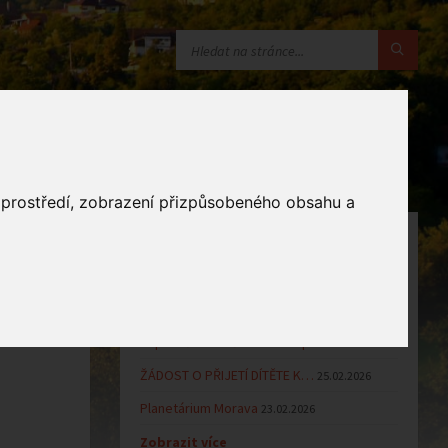
o prostředí, zobrazení přizpůsobeného obsahu a
OZNÁMENÍ
Uzavření MŠ v době letních…
16.06.2026
Výsledky přijímacího řízení k…
23.03.2026
Zápis dětí do MŠ Zlámanec pro…
25.02.2026
ŽÁDOST O PŘIJETÍ DÍTĚTE K…
25.02.2026
Planetárium Morava
23.02.2026
Zobrazit více