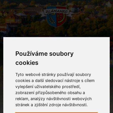
MENU
Používáme soubory
Mateřská škola
cookies
Tyto webové stránky používají soubory
Home
Mateřská škola
cookies a další sledovací nástroje s cílem
vylepšení uživatelského prostředí,
zobrazení přizpůsobeného obsahu a
Kontakty
reklam, analýzy návštěvnosti webových
Ostatní informace
stránek a zjištění zdroje návštěvnosti.