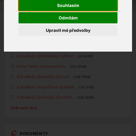
Fotogalerie MŠ
Souhlasím
Oznámení MŠ
Odmítám
Upravit mé předvolby
ÚŘEDNÍ DESKA
Schválený střednědobý výhled…
(44.50 KB)
Počet členů zastupitelstva…
(231.00 KB)
Schválený závěrečný účet za…
(148.78 KB)
Schválené rozpočtové opatření…
(14.73 KB)
Schválený závěrečný účet DSO…
(106.20 KB)
Zobrazit více
DOKUMENTY