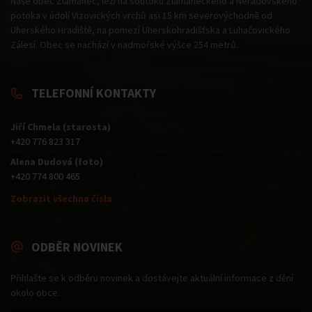
Naše obec Zlámanec, leží na soutoku Zlámaneckého a Neradovského
potoka v údolí Vizovických vrchů asi 15 km severovýchodně od
Uherského Hradiště, na pomezí Uherskohradišťska a Luhačovického
Zálesí. Obec se nachází v nadmořské výšce 254 metrů.
TELEFONNÍ KONTAKTY
Jiří Chmela (starosta)
+420 776 823 317
Alena Dudová (foto)
+420 774 800 465
Zobrazit všechna čísla
ODBĚR NOVINEK
Přihlašte se k odběru novinek a dostávejte aktuální informace z dění
okolo obce.