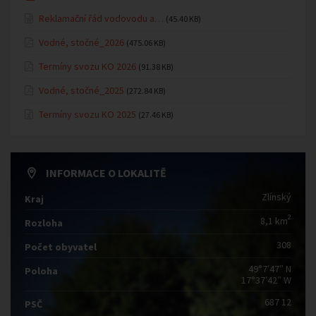
Reklamační řád vodovodu a…
(45.40 KB)
Vodné, stočné_2026
(475.06 KB)
Termíny svozu KO 2026
(91.38 KB)
Vodné, stočné_2025
(272.84 KB)
Termíny svozu KO 2025
(27.46 KB)
INFORMACE O LOKALITĚ
Zlínský
Kraj
2
8,1 km
Rozloha
308
Počet obyvatel
49°7′47″ N
Poloha
17°37′42″ W
687 12
PSČ