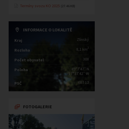
Termíny svozu KO 2025
(27.46 KB)
INFORMACE O LOKALITĚ
Zlínský
Kraj
2
8,1 km
Rozloha
308
Počet obyvatel
49°7′47″ N
Poloha
17°37′42″ W
687 12
PSČ
FOTOGALERIE