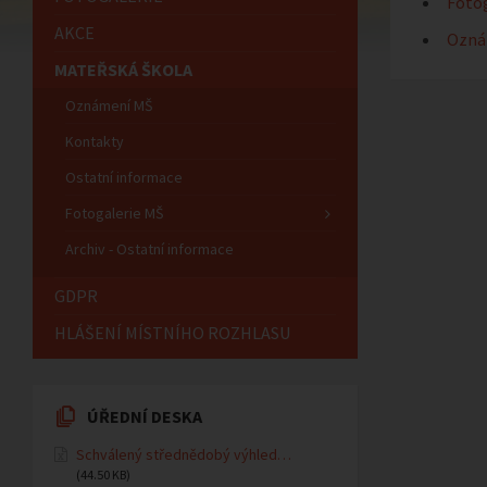
Fotog
AKCE
Ozná
MATEŘSKÁ ŠKOLA
Oznámení MŠ
Kontakty
Ostatní informace
Fotogalerie MŠ
Archiv - Ostatní informace
GDPR
HLÁŠENÍ MÍSTNÍHO ROZHLASU
ÚŘEDNÍ DESKA
Schválený střednědobý výhled…
(44.50 KB)