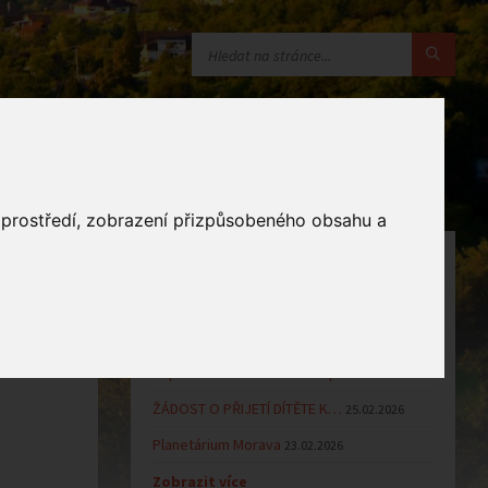
o prostředí, zobrazení přizpůsobeného obsahu a
OZNÁMENÍ
Uzavření MŠ v době letních…
16.06.2026
Výsledky přijímacího řízení k…
23.03.2026
Zápis dětí do MŠ Zlámanec pro…
25.02.2026
ŽÁDOST O PŘIJETÍ DÍTĚTE K…
25.02.2026
Planetárium Morava
23.02.2026
Zobrazit více