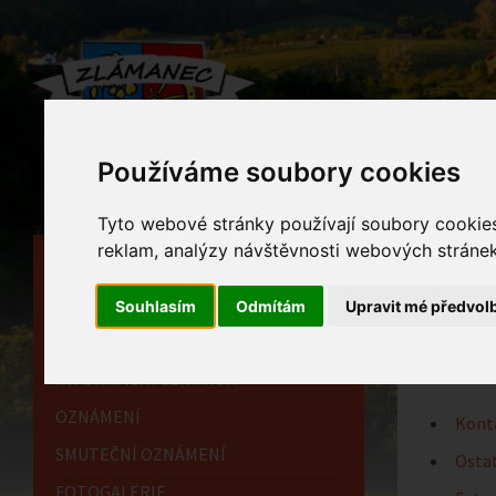
Používáme soubory cookies
Tyto webové stránky používají soubory cookies 
reklam, analýzy návštěvnosti webových stránek 
HLAVNÍ STRÁNKA
Mate
OBECNÍ ÚŘAD
Souhlasím
Odmítám
Upravit mé předvol
Home
HISTORIE
INFORMAČNÍ CENTRUM
OZNÁMENÍ
Kont
SMUTEČNÍ OZNÁMENÍ
Ostat
FOTOGALERIE