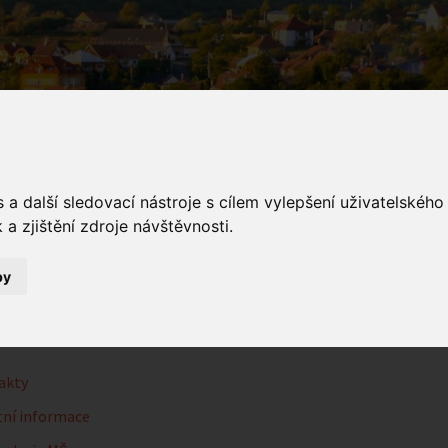
a další sledovací nástroje s cílem vylepšení uživatelskéh
a zjištění zdroje návštěvnosti.
řská škola
by
Mateřská škola
akty
ní informace