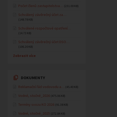
Počet členů zastupitelstva…
(231.00 KB)
Schválený závěrečný účet za…
(148.78 KB)
Schválené rozpočtové opatření…
(14.73 KB)
Schválený závěrečný účet DSO…
(106.20 KB)
Zobrazit více
DOKUMENTY
Reklamační řád vodovodu a…
(45.40 KB)
Vodné, stočné_2026
(475.06 KB)
Termíny svozu KO 2026
(91.38 KB)
Vodné, stočné_2025
(272.84 KB)