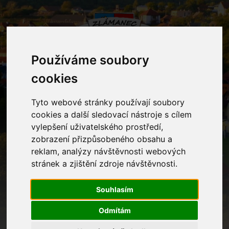
Používáme soubory
cookies
MENU
Tyto webové stránky používají soubory
cookies a další sledovací nástroje s cílem
Portál občana
vylepšení uživatelského prostředí,
zobrazení přizpůsobeného obsahu a
reklam, analýzy návštěvnosti webových
Home
Zapomenuté heslo
stránek a zjištění zdroje návštěvnosti.
Souhlasím
Zapomenuté heslo
Odmítám
Zadejte prosím váš email z registrace a pokračujte.