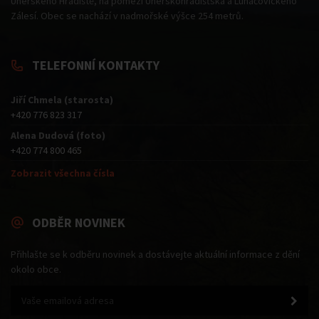
Uherského Hradiště, na pomezí Uherskohradišťska a Luhačovického
Zálesí. Obec se nachází v nadmořské výšce 254 metrů.
TELEFONNÍ KONTAKTY
Jiří Chmela (starosta)
+420 776 823 317
Alena Dudová (foto)
+420 774 800 465
Zobrazit všechna čísla
ODBĚR NOVINEK
Přihlašte se k odběru novinek a dostávejte aktuální informace z dění
okolo obce.