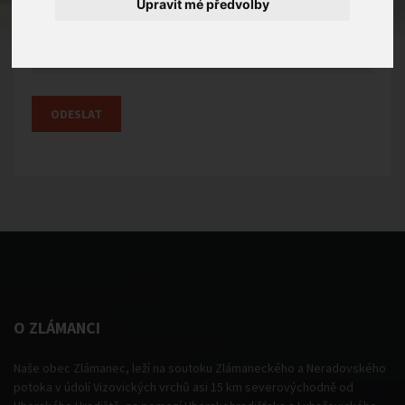
Upravit mé předvolby
Email
ODESLAT
O ZLÁMANCI
Naše obec Zlámanec, leží na soutoku Zlámaneckého a Neradovského
potoka v údolí Vizovických vrchů asi 15 km severovýchodně od