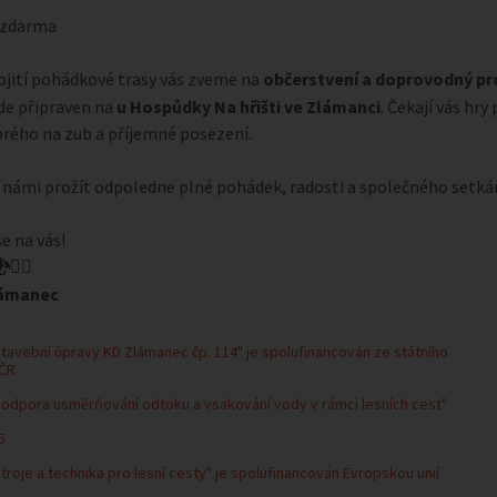
zdarma
jití pohádkové trasy vás zveme na
občerstvení a doprovodný p
de připraven na
u Hospůdky Na hřišti ve Zlámanci
. Čekají vás hry 
rého na zub a příjemné posezení.
s námi prožít odpoledne plné pohádek, radosti a společného setkán
e na vás!
🦸‍♂️
lámanec
Stavební úpravy KD Zlámanec čp. 114" je spolufinancován ze státního
 ČR
Podpora usměrňování odtoku a vsakování vody v rámci lesních cest"
5
troje a technika pro lesní cesty" je spolufinancován Evropskou unií