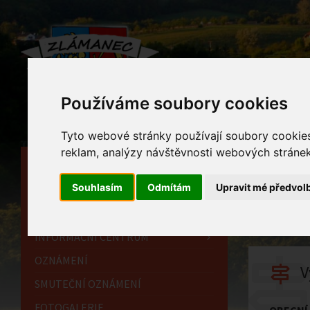
Používáme soubory cookies
Tyto webové stránky používají soubory cookies 
reklam, analýzy návštěvnosti webových stránek 
HLAVNÍ STRÁNKA
Víte
Souhlasím
Odmítám
Upravit mé předvol
OBECNÍ ÚŘAD
nejk
HISTORIE
INFORMAČNÍ CENTRUM
OZNÁMENÍ
V
SMUTEČNÍ OZNÁMENÍ
FOTOGALERIE