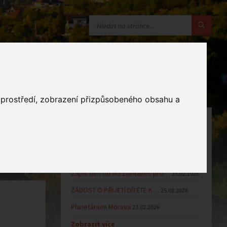
o prostředí, zobrazení přizpůsobeného obsahu a
OZNÁMENÍ
Uzavření MŠ v době letních…
16.06.2026
Výsledky přijímacího řízení k…
23.03.2026
Zápis dětí do MŠ Zlámanec pro…
25.02.2026
ŽÁDOST O PŘIJETÍ DÍTĚTE K…
25.02.2026
Planetárium Morava
23.02.2026
Zobrazit více