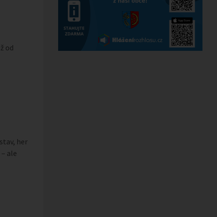
už od
tav, her
– ale