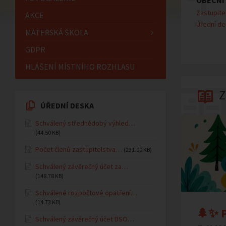
OBECNÍ
Zastupite
AKCE
Úřední de
MATEŘSKÁ ŠKOLA
GDPR
HLÁŠENÍ MÍSTNÍHO ROZHLASU
Z
ÚŘEDNÍ DESKA
Schválený střednědobý výhled…
(44.50 KB)
Počet členů zastupitelstva…
(231.00 KB)
Schválený závěrečný účet za…
(148.78 KB)
Schválené rozpočtové opatření…
(14.73 KB)
🌲✨ P
Schválený závěrečný účet DSO…