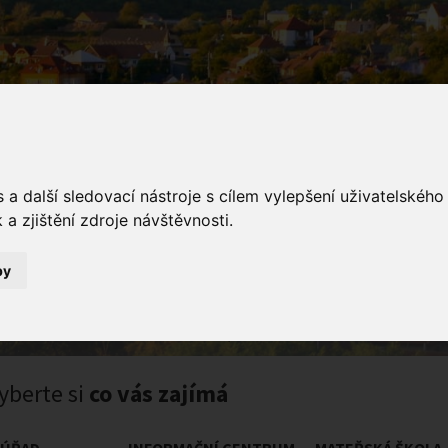
a další sledovací nástroje s cílem vylepšení uživatelskéh
a zjištění zdroje návštěvnosti.
jte na webových stránkách obce
by
rásnějším místě na světě!
yberte si
co vás zajímá