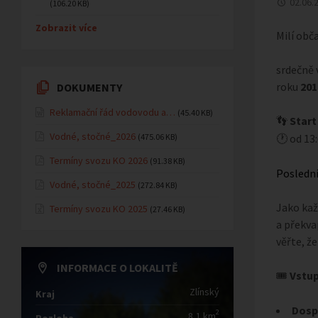
02.06.
(106.20 KB)
Zobrazit více
Milí obč
srdečně
roku
201
DOKUMENTY
Reklamační řád vodovodu a…
(45.40 KB)
Start
👣
Vodné, stočné_2026
(475.06 KB)
od 13:
🕐
Termíny svozu KO 2026
(91.38 KB)
Poslední
Vodné, stočné_2025
(272.84 KB)
Jako kaž
Termíny svozu KO 2025
(27.46 KB)
a překva
věřte, ž
INFORMACE O LOKALITĚ
Vstup
🎟
Zlínský
Kraj
Dospě
2
8,1 km