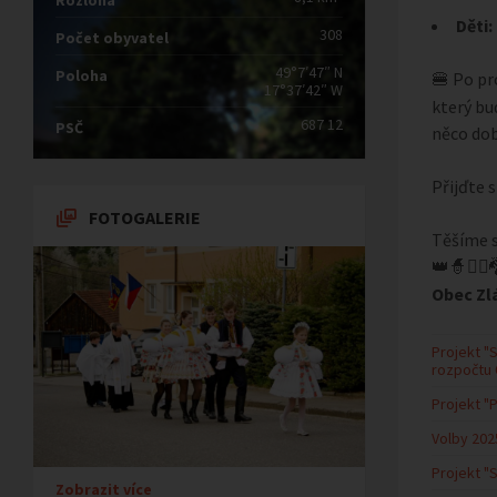
Rozloha
Děti:
308
Počet obyvatel
49°7′47″ N
Poloha
Po pro
🍔
17°37′42″ W
který bu
687 12
PSČ
něco dob
Přijďte 
FOTOGALERIE
Těšíme s
👑🧙🧚‍♀️
Obec Z
Projekt "
rozpočtu
Projekt "
Volby 202
Projekt "S
Zobrazit více