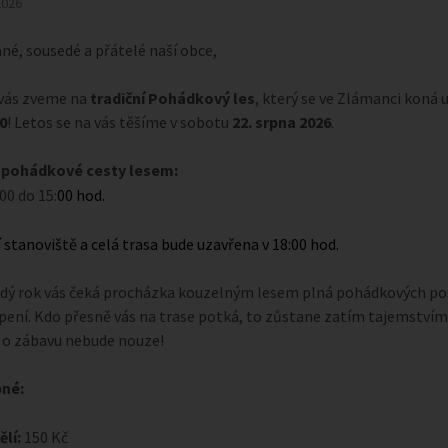
2026
ané, sousedé a přátelé naší obce,
 vás zveme na
tradiční Pohádkový les
, který se ve Zlámanci koná 
0
! Letos se na vás těšíme v sobotu
22
. srpna 2026
.
 pohádkové cesty lesem:
00 do 15:
00 hod.
 stanoviště a celá trasa bude uzavřena v 18:00 hod.
dý rok vás čeká procházka kouzelným lesem plná pohádkových pos
pení. Kdo přesně vás na trase potká, to zůstane zatím tajemstvím 
e o zábavu nebude nouze!
né:
lí:
150 Kč