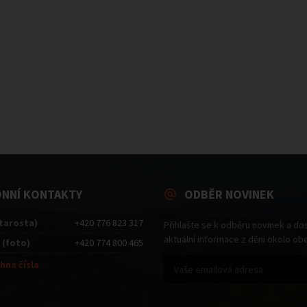
ONNÍ KONTAKTY
ODBĚR NOVINEK
starosta)
+420 776 823 317
Přihlašte se k odběru novinek a do
aktuální informace z dění okolo ob
 (foto)
+420 774 800 465
hna čísla