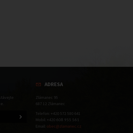
ADRESA
stávejte
Zlámanec 95
ce.
687 12 Zlámanec
Telefon: +420 572 580 641
Mobil: +420
608 955 561
Email:
obec@zlamanec.cz