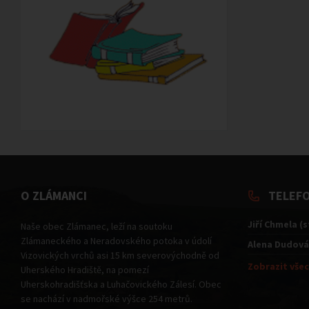
O ZLÁMANCI
TELEF
Jiří Chmela (
Naše obec Zlámanec, leží na soutoku
Zlámaneckého a Neradovského potoka v údolí
Alena Dudová
Vizovických vrchů asi 15 km severovýchodně od
Zobrazit všec
Uherského Hradiště, na pomezí
Uherskohradišťska a Luhačovického Zálesí. Obec
se nachází v nadmořské výšce 254 metrů.