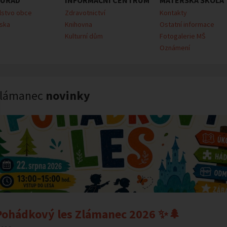
 ÚŘAD
INFORMAČNÍ CENTRUM
MATEŘSKÁ ŠKOLA
lstvo obce
Zdravotnictví
Kontakty
ska
Knihovna
Ostatní informace
Kulturní dům
Fotogalerie MŠ
Oznámení
lámanec
novinky
ohádkový les Zlámanec 2026 ✨🌲