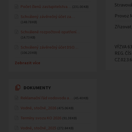
Stravová
Počet členů zastupitelstva…
(231.00 KB)
Provoz 
Schválený závěrečný účet za…
(148.78 KB)
Zřizovat
Schválené rozpočtové opatření…
(14.73 KB)
VÝZVA 6
Schválený závěrečný účet DSO…
REG. ČÍS
(106.20 KB)
CZ.02.3.
Zobrazit více
DOKUMENTY
Reklamační řád vodovodu a…
(45.40 KB)
Vodné, stočné_2026
(475.06 KB)
Termíny svozu KO 2026
(91.38 KB)
Vodné, stočné_2025
(272.84 KB)