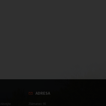
ADRESA
stávejte
Zlámanec 95