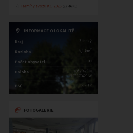
Termíny svozu KO 2025
(27.46 KB)
INFORMACE O LOKALITĚ
Zlínský
Kraj
2
8,1 km
Rozloha
308
Počet obyvatel
49°7′47″ N
Poloha
17°37′42″ W
687 12
PSČ
FOTOGALERIE