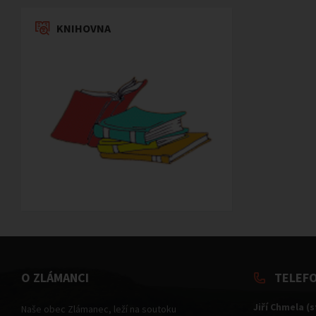
KNIHOVNA
O ZLÁMANCI
TELEF
Jiří Chmela (
Naše obec Zlámanec, leží na soutoku