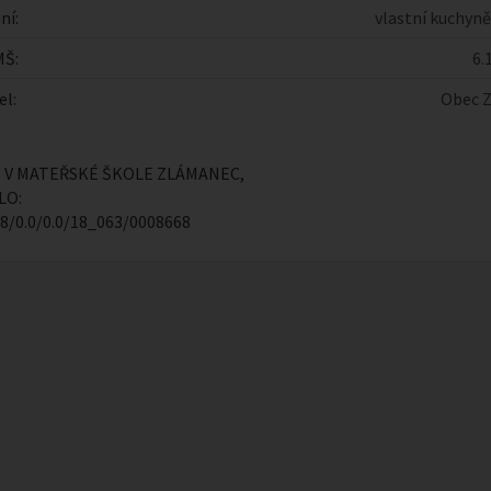
ní:
vlastní kuchyně 
MŠ:
6.
el:
Obec 
3 V MATEŘSKÉ ŠKOLE ZLÁMANEC,
LO:
68/0.0/0.0/18_063/0008668