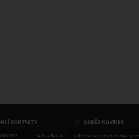
ONNÍ KONTAKTY
ODBĚR NOVINEK
starosta)
+420 776 823 317
Přihlašte se k odběru novinek a do