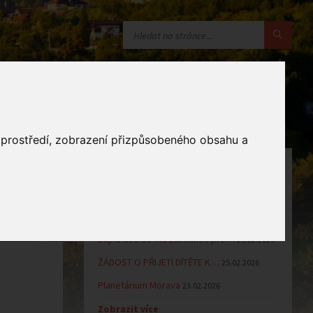
o prostředí, zobrazení přizpůsobeného obsahu a
OZNÁMENÍ
Uzavření MŠ v době letních…
16.06.2026
Výsledky přijímacího řízení k…
23.03.2026
Zápis dětí do MŠ Zlámanec pro…
25.02.2026
ŽÁDOST O PŘIJETÍ DÍTĚTE K…
25.02.2026
Planetárium Morava
23.02.2026
Zobrazit více