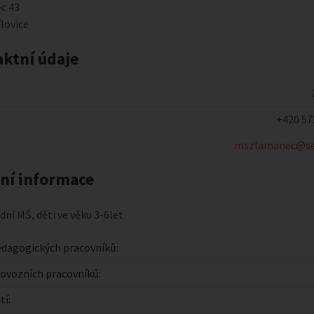
c 43
ílovice
ktní údaje
+420 57
mszlamanec@se
ní informace
dní MŠ, děti ve věku 3-6let
dagogických pracovníků:
ovozních pracovníků:
tí: