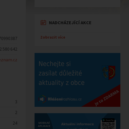
NADCHÁZEJÍCÍ AKCE
Zobrazit více
70990387
2 580 642
znam.cz
3
2
24