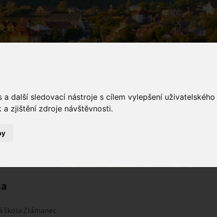
a další sledovací nástroje s cílem vylepšení uživatelskéh
a zjištění zdroje návštěvnosti.
takty
by
Mateřská škola
Kontakty
sa
á škola Zlámanec