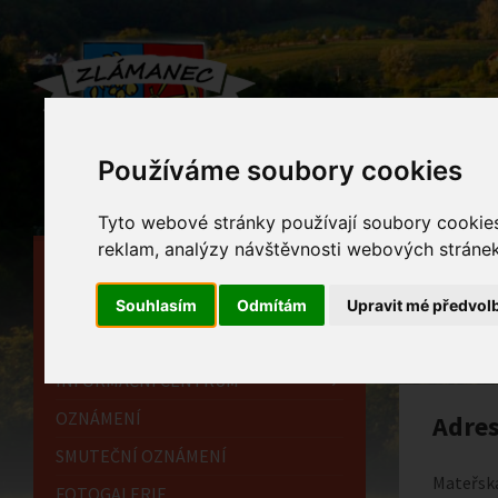
Používáme soubory cookies
Tyto webové stránky používají soubory cookies 
reklam, analýzy návštěvnosti webových stránek 
HLAVNÍ STRÁNKA
Kon
OBECNÍ ÚŘAD
Souhlasím
Odmítám
Upravit mé předvol
Home
HISTORIE
INFORMAČNÍ CENTRUM
OZNÁMENÍ
Adre
SMUTEČNÍ OZNÁMENÍ
Mateřsk
FOTOGALERIE