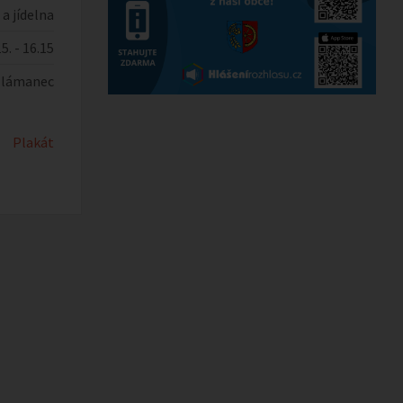
a jídelna
15. - 16.15
Zlámanec
Plakát