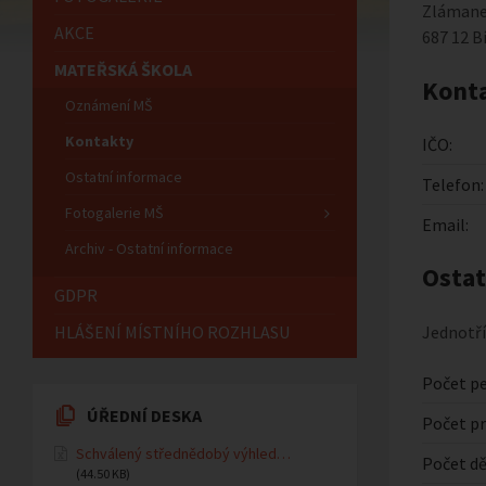
Zlámane
AKCE
687 12 B
MATEŘSKÁ ŠKOLA
Konta
Oznámení MŠ
Kontakty
IČO:
Ostatní informace
Telefon:
Fotogalerie MŠ
Email:
Archiv - Ostatní informace
Ostat
GDPR
HLÁŠENÍ MÍSTNÍHO ROZHLASU
Jednotří
Počet pe
ÚŘEDNÍ DESKA
Počet pr
Schválený střednědobý výhled…
Počet dě
(44.50 KB)