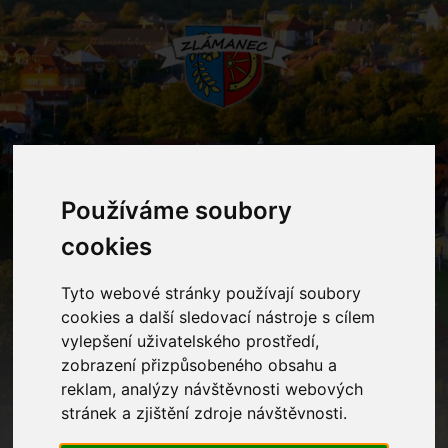
MENU
Používáme soubory
cookies
Mateřská škola
Tyto webové stránky používají soubory
Home
Mateřská škola
cookies a další sledovací nástroje s cílem
vylepšení uživatelského prostředí,
zobrazení přizpůsobeného obsahu a
Kontakty
reklam, analýzy návštěvnosti webových
stránek a zjištění zdroje návštěvnosti.
Ostatní informace