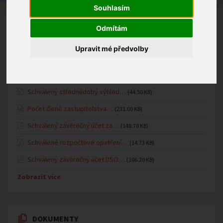
Fotogalerie MŠ
Souhlasím
Oznámení MŠ
Odmítám
Upravit mé předvolby
ÚŘEDNÍ DESKA
Schválený střednědobý výhled…
(44.50 KB)
Počet členů zastupitelstva…
(231.00 KB)
Schválený závěrečný účet za…
(148.78 KB)
Schválené rozpočtové opatření…
(14.73 KB)
Schválený závěrečný účet DSO…
(106.20 KB)
Zobrazit více
DOKUMENTY