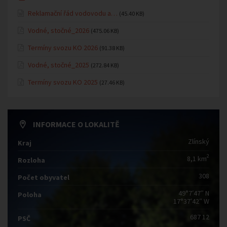
Reklamační řád vodovodu a…
(45.40 KB)
Vodné, stočné_2026
(475.06 KB)
Termíny svozu KO 2026
(91.38 KB)
Vodné, stočné_2025
(272.84 KB)
Termíny svozu KO 2025
(27.46 KB)
INFORMACE O LOKALITĚ
Zlínský
Kraj
2
8,1 km
Rozloha
308
Počet obyvatel
49°7′47″ N
Poloha
17°37′42″ W
687 12
PSČ