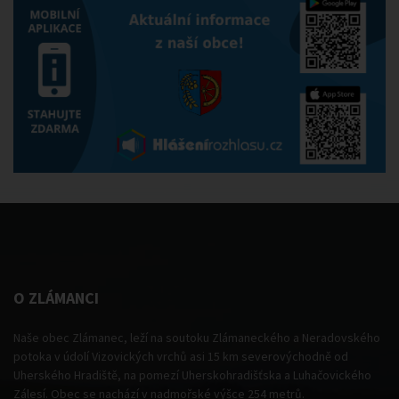
O ZLÁMANCI
Naše obec Zlámanec, leží na soutoku Zlámaneckého a Neradovského
potoka v údolí Vizovických vrchů asi 15 km severovýchodně od
Uherského Hradiště, na pomezí Uherskohradišťska a Luhačovického
Zálesí. Obec se nachází v nadmořské výšce 254 metrů.