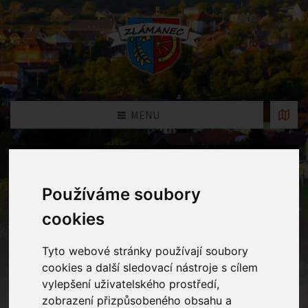
MENU
Archiv - Ostatní informace
Používáme soubory
Home
Archiv - Ostatní informace
cookies
Tyto webové stránky používají soubory
Projekt VÝZVA 80 V MŠ ZLÁMANEC
cookies a další sledovací nástroje s cílem
CZ.02.3.X/0.0/0.0/20_080/0017190
vylepšení uživatelského prostředí,
zobrazení přizpůsobeného obsahu a