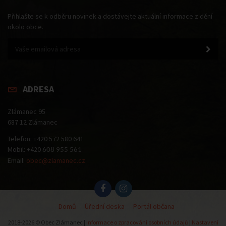
Přihlašte se k odběru novinek a dostávejte aktuální informace z dění
okolo obce.
ADRESA
Zlámanec 95
687 12 Zlámanec
Telefon: +420 572 580 641
Mobil: +420
608 955 561
Email:
obec@zlamanec.cz
Domů
Úřední deska
Portál občana
2018-2026 © Obec Zlámanec |
Informace o zpracování osobních údajů
|
Nastavení