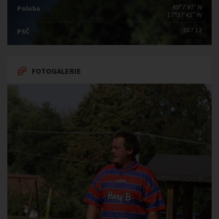
49°7′47″ N
Poloha
17°37′42″ W
687 12
PSČ
FOTOGALERIE