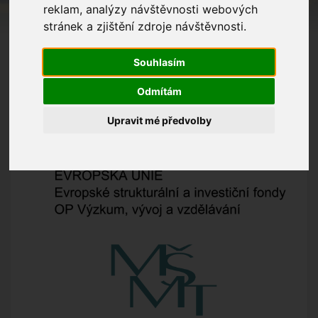
reklam, analýzy návštěvnosti webových
je spolufinancován Evropskou unií.
stránek a zjištění zdroje návštěvnosti.
Zlepšení kvality předškolního vzdělávání včetně
usnadnění přechodu dětí na ZŠ
Souhlasím
Odmítám
Upravit mé předvolby