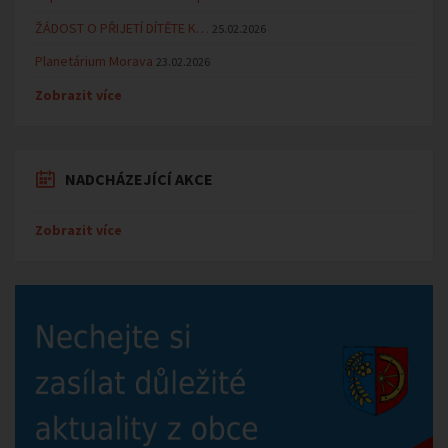
ŽÁDOST O PŘIJETÍ DÍTĚTE K…
25.02.2026
Planetárium Morava
23.02.2026
Zobrazit více
NADCHÁZEJÍCÍ AKCE
Zobrazit více