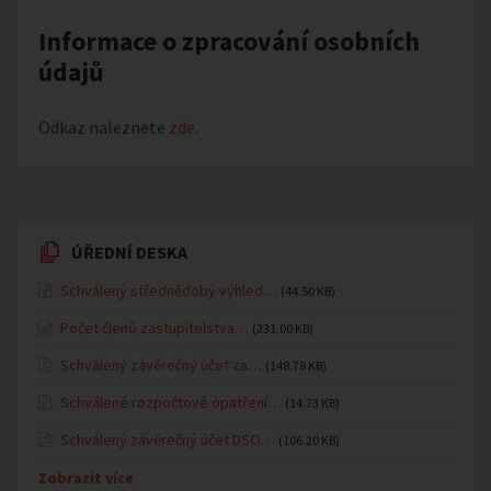
Informace o zpracování osobních
údajů
Odkaz naleznete
zde
.
ÚŘEDNÍ DESKA
Schválený střednědobý výhled…
(44.50 KB)
Počet členů zastupitelstva…
(231.00 KB)
Schválený závěrečný účet za…
(148.78 KB)
Schválené rozpočtové opatření…
(14.73 KB)
Schválený závěrečný účet DSO…
(106.20 KB)
Zobrazit více