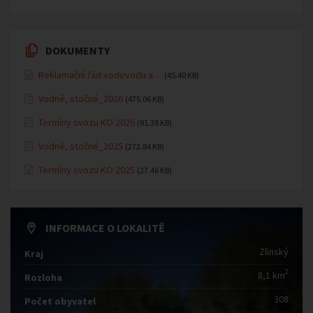
DOKUMENTY
Reklamační řád vodovodu a…
(45.40 KB)
Vodné, stočné_2026
(475.06 KB)
Termíny svozu KO 2026
(91.38 KB)
Vodné, stočné_2025
(272.84 KB)
Termíny svozu KO 2025
(27.46 KB)
INFORMACE O LOKALITĚ
Zlínský
Kraj
2
8,1 km
Rozloha
308
Počet obyvatel