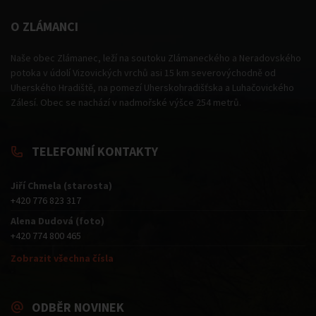
O ZLÁMANCI
Naše obec Zlámanec, leží na soutoku Zlámaneckého a Neradovského
potoka v údolí Vizovických vrchů asi 15 km severovýchodně od
Uherského Hradiště, na pomezí Uherskohradišťska a Luhačovického
Zálesí. Obec se nachází v nadmořské výšce 254 metrů.
TELEFONNÍ KONTAKTY
Jiří Chmela (starosta)
+420 776 823 317
Alena Dudová (foto)
+420 774 800 465
Zobrazit všechna čísla
ODBĚR NOVINEK