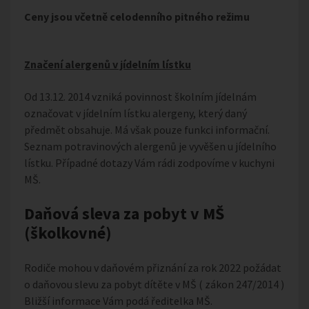
Ceny jsou včetně celodenního pitného režimu
Značení alergenů v jídelním lístku
Od 13.12. 2014 vzniká povinnost školním jídelnám
označovat v jídelním lístku alergeny, který daný
předmět obsahuje. Má však pouze funkci informační.
Seznam potravinových alergenů je vyvěšen u jídelního
lístku. Případné dotazy Vám rádi zodpovíme v kuchyni
MŠ.
Daňová sleva za pobyt v MŠ
(školkovné)
Rodiče mohou v daňovém přiznání za rok 2022 požádat
o daňovou slevu za pobyt dítěte v MŠ ( zákon 247/2014 )
Bližší informace Vám podá ředitelka MŠ.