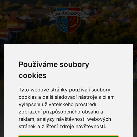
MENU
Používáme soubory
cookies
Informační centrum
Tyto webové stránky používají soubory
Home
Informační centrum
cookies a další sledovací nástroje s cílem
vylepšení uživatelského prostředí,
zobrazení přizpůsobeného obsahu a
Zdravotnictví
reklam, analýzy návštěvnosti webových
stránek a zjištění zdroje návštěvnosti.
Knihovna