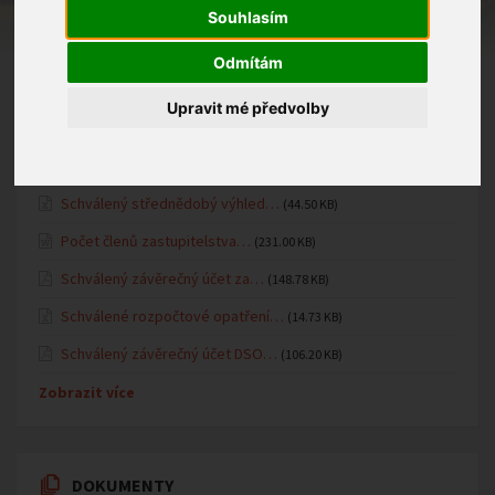
Kulturní dům
Souhlasím
Územní plán
Odmítám
Upravit mé předvolby
ÚŘEDNÍ DESKA
Schválený střednědobý výhled…
(44.50 KB)
Počet členů zastupitelstva…
(231.00 KB)
Schválený závěrečný účet za…
(148.78 KB)
Schválené rozpočtové opatření…
(14.73 KB)
Schválený závěrečný účet DSO…
(106.20 KB)
Zobrazit více
DOKUMENTY