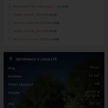
Reklamační řád vodovodu a…
(45.40 KB)
Vodné, stočné_2026
(475.06 KB)
Termíny svozu KO 2026
(91.38 KB)
Vodné, stočné_2025
(272.84 KB)
Termíny svozu KO 2025
(27.46 KB)
INFORMACE O LOKALITĚ
Zlínský
Kraj
2
8,1 km
Rozloha
308
Počet obyvatel
49°7′47″ N
Poloha
17°37′42″ W
687 12
PSČ