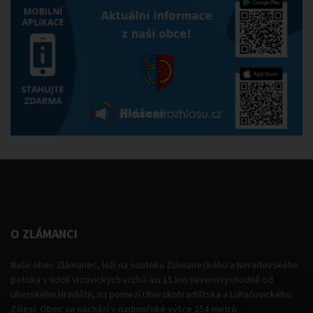
O ZLÁMANCI
Naše obec Zlámanec, leží na soutoku Zlámaneckého a Neradovského
potoka v údolí Vizovických vrchů asi 15 km severovýchodně od
Uherského Hradiště, na pomezí Uherskohradišťska a Luhačovického
Zálesí. Obec se nachází v nadmořské výšce 254 metrů.