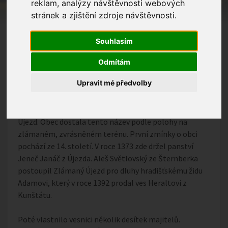
reklam, analýzy návštěvnosti webových
stránek a zjištění zdroje návštěvnosti.
Souhlasím
Odmítám
Upravit mé předvolby
Na začátku se Zlámanec původně jmenoval Zlámaný
Újezd. Obec dostala tento název podle polohy na
zlámaném, zvrásněném terénu. První zmínky o obci
pochází ze 14. století. V roce 1373 zde držel panství
Jeneč Janáč z Újezda. Aleš Světlovský ze Šternberka
postoupil Zlámaný Újezd pro dluhy hradišťskému židu
Adamovi, který v roce 1392 prodal ves Heraltovi z
Kunštátu.
Poté vlastnilo vesnici několik desítek majitelů.