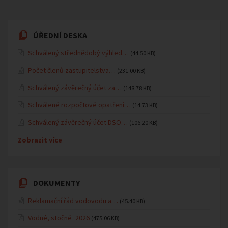
ÚŘEDNÍ DESKA
Schválený střednědobý výhled…
(44.50 KB)
Počet členů zastupitelstva…
(231.00 KB)
Schválený závěrečný účet za…
(148.78 KB)
Schválené rozpočtové opatření…
(14.73 KB)
Schválený závěrečný účet DSO…
(106.20 KB)
Zobrazit více
DOKUMENTY
Reklamační řád vodovodu a…
(45.40 KB)
Vodné, stočné_2026
(475.06 KB)