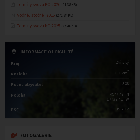
Termíny svozu KO 2026
(91.38 KB)
Vodné, stočné_2025
(272.84 KB)
Termíny svozu KO 2025
(27.46 KB)
INFORMACE O LOKALITĚ
Zlínský
Kraj
2
8,1 km
Rozloha
308
Počet obyvatel
49°7′47″ N
Poloha
17°37′42″ W
687 12
PSČ
FOTOGALERIE