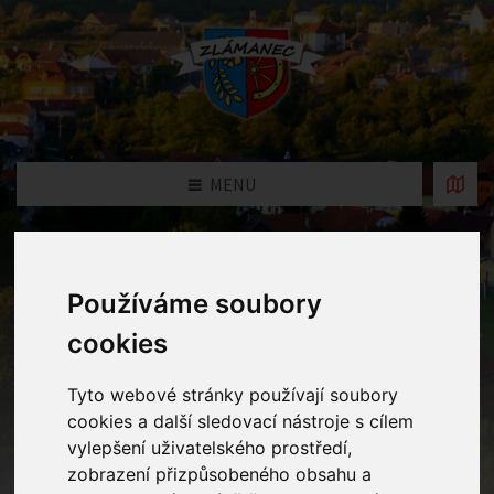
MENU
Historie
Používáme soubory
Domů
Historie
cookies
Tyto webové stránky používají soubory
cookies a další sledovací nástroje s cílem
vylepšení uživatelského prostředí,
zobrazení přizpůsobeného obsahu a