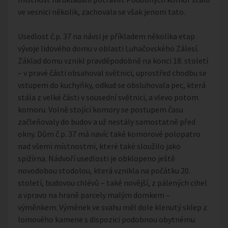
ve vesnici několik, zachovala se však jenom tato.
Usedlost č.p. 37 na návsi je příkladem několika etap
vývoje lidového domu v oblasti Luhačovského Zálesí.
Základ domu vznikl pravděpodobně na konci 18. století
– v pravé části obsahoval světnici, uprostřed chodbu se
vstupem do kuchyňky, odkud se obsluhovala pec, která
stála z velké části v sousední světnici, a vlevo potom
komoru. Volně stojící komory se postupem času
začleňovaly do budov a už nestály samostatně před
okny. Dům č.p. 37 má navíc také komorové polopatro
nad všemi místnostmi, které také sloužilo jako
spižírna. Nádvoří usedlosti je obklopeno ještě
novodobou stodolou, která vznikla na počátku 20.
století, budovou chlévů – také novější, z pálených cihel
a vpravo na hraně parcely malým domkem –
výměnkem. Výměnek ve svahu měl dole klenutý sklep z
lomového kamene s dispozici podobnou obytnému