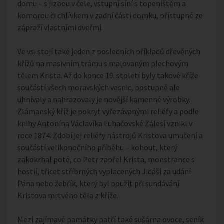
domu – s jizbou v čele, vstupní síní s topeništěm a
komorou či chlívkem v zadní části domku, přístupné ze
zápraží vlastními dveřmi.
Ve vsi stojí také jeden z posledních příkladů dřevěných
křížů na masivním trámu s malovaným plechovým
tělem Krista. Až do konce 19. století byly takové kříže
součástí všech moravských vesnic, postupně ale
uhnívaly a nahrazovaly je novější kamenné výrobky.
Zlámanský kříž je pokryt vyřezávanými reliéfy a podle
knihy Antonína Václavíka Luhačovské Zálesí vznikl v
roce 1874. Zdobí jej reliéfy nástrojů Kristova umučení a
součástí velikonočního příběhu – kohout, který
zakokrhal poté, co Petr zapřel Krista, monstrance s
hostií, třicet stříbrných vyplacených Jidáši za udání
Pána nebo žebřík, který byl použit při sundávání
Kristova mrtvého těla z kříže.
Mezi zajímavé památky patří také sušárna ovoce, seník