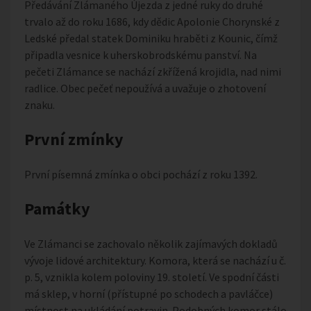
Předávání Zlámaného Újezda z jedné ruky do druhé
trvalo až do roku 1686, kdy dědic Apolonie Chorynské z
Ledské předal statek Dominiku hraběti z Kounic, čímž
připadla vesnice k uherskobrodskému panství. Na
pečeti Zlámance se nachází zkřížená krojidla, nad nimi
radlice. Obec pečeť nepoužívá a uvažuje o zhotovení
znaku.
První zmínky
První písemná zmínka o obci pochází z roku 1392.
Památky
Ve Zlámanci se zachovalo několik zajímavých dokladů
vývoje lidové architektury. Komora, která se nachází u č.
p. 5, vznikla kolem poloviny 19. století. Ve spodní části
má sklep, v horní (přístupné po schodech a pavláčce)
místnost na ukládání potravin. Podobných komor stálo