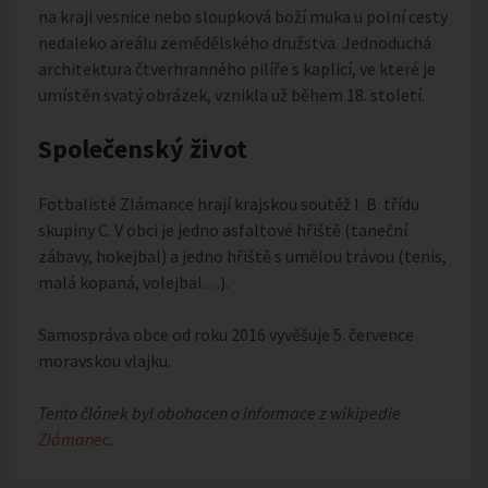
na kraji vesnice nebo sloupková boží muka u polní cesty
nedaleko areálu zemědělského družstva. Jednoduchá
architektura čtverhranného pilíře s kaplicí, ve které je
umístěn svatý obrázek, vznikla už během 18. století.
Společenský život
Fotbalisté Zlámance hrají krajskou soutěž I. B. třídu
skupiny C. V obci je jedno asfaltové hřiště (taneční
zábavy, hokejbal) a jedno hřiště s umělou trávou (tenis,
malá kopaná, volejbal…).
Samospráva obce od roku 2016 vyvěšuje 5. července
moravskou vlajku.
Tento článek byl obohacen o informace z wikipedie
Zlámanec
.