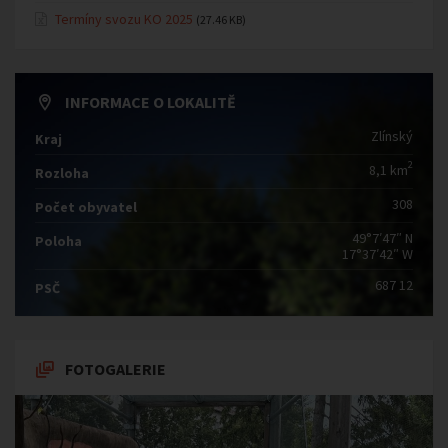
Termíny svozu KO 2025
(27.46 KB)
INFORMACE O LOKALITĚ
Zlínský
Kraj
2
8,1 km
Rozloha
308
Počet obyvatel
49°7′47″ N
Poloha
17°37′42″ W
687 12
PSČ
FOTOGALERIE