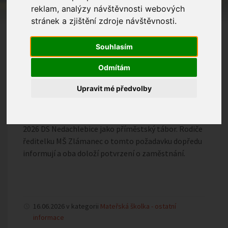
Ředitelka MŠ Zlámanec po dohodě se zřizovatelem
reklam, analýzy návštěvnosti webových
oznamuje, že v době letních prázdnin bude školka od
stránek a zjištění zdroje návštěvnosti.
13. 7. do 21. 8. 2026 uzavřena.
Souhlasím
Opětovný provoz bude zahájen dne 24. 8. 2026.
Odmítám
Pro potřebné děti nabízí umístění v době od 13. do
Upravit mé předvolby
17. 7. 2026
a od 10. do 21. 8. 2026 MŠ Březolupy. Od 20. do 24. 7.
2026 DS Nedachlebice jako příměstský tábor. Rodiče
ředitelku MŠ Zlámanec o tomto požadavku dopředu
informují a oba doloží potvrzení o zaměstnání.
16.06.2026 v kategorii
Mateřská školka - ostatní
informace