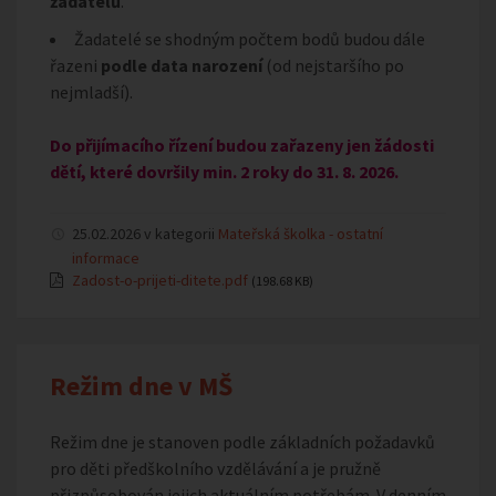
žadatelů
.
Žadatelé se shodným počtem bodů budou dále
řazeni
podle data narození
(od nejstaršího po
nejmladší).
Do přijímacího řízení budou zařazeny jen žádosti
dětí, které dovršily min. 2 roky do 31. 8. 2026.
25.02.2026 v kategorii
Mateřská školka - ostatní
informace
Zadost-o-prijeti-ditete.pdf
(198.68 KB)
Režim dne v MŠ
Režim dne je stanoven podle základních požadavků
pro děti předškolního vzdělávání a je pružně
přizpůsobován jejich aktuálním potřebám. V denním