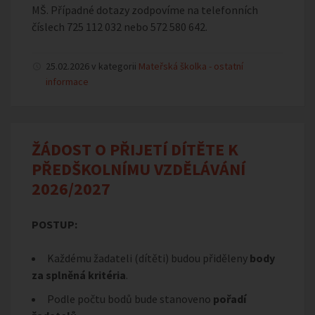
MŠ. Případné dotazy zodpovíme na telefonních
číslech 725 112 032 nebo 572 580 642.
25.02.2026 v kategorii
Mateřská školka - ostatní
informace
ŽÁDOST O PŘIJETÍ DÍTĚTE K
PŘEDŠKOLNÍMU VZDĚLÁVÁNÍ
2026/2027
POSTUP:
Každému žadateli (dítěti) budou přiděleny
body
za splněná kritéria
.
Podle počtu bodů bude stanoveno
pořadí