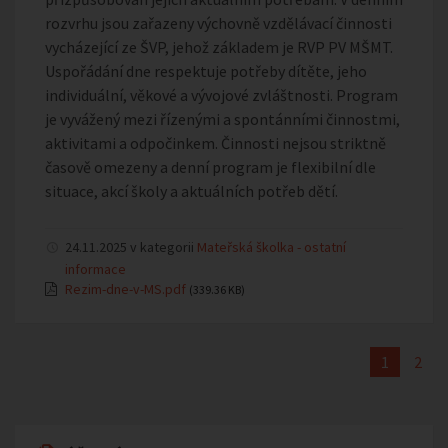
rozvrhu jsou zařazeny výchovně vzdělávací činnosti
vycházející ze ŠVP, jehož základem je RVP PV MŠMT.
Uspořádání dne respektuje potřeby dítěte, jeho
individuální, věkové a vývojové zvláštnosti. Program
je vyvážený mezi řízenými a spontánními činnostmi,
aktivitami a odpočinkem. Činnosti nejsou striktně
časově omezeny a denní program je flexibilní dle
situace, akcí školy a aktuálních potřeb dětí.
24.11.2025 v kategorii
Mateřská školka - ostatní
informace
Rezim-dne-v-MS.pdf
(339.36 KB)
1
2