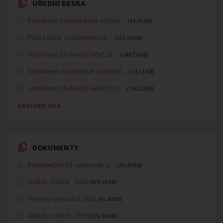
ÚŘEDNÍ DESKA
Schválený střednědobý výhled…
(44.50 KB)
Počet členů zastupitelstva…
(231.00 KB)
Schválený závěrečný účet za…
(148.78 KB)
Schválené rozpočtové opatření…
(14.73 KB)
Schválený závěrečný účet DSO…
(106.20 KB)
Zobrazit více
DOKUMENTY
Reklamační řád vodovodu a…
(45.40 KB)
Vodné, stočné_2026
(475.06 KB)
Termíny svozu KO 2026
(91.38 KB)
Vodné, stočné_2025
(272.84 KB)