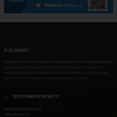
O ZLÁMANCI
Naše obec Zlámanec, leží na soutoku Zlámaneckého a Neradovského
potoka v údolí Vizovických vrchů asi 15 km severovýchodně od
Uherského Hradiště, na pomezí Uherskohradišťska a Luhačovického
Zálesí. Obec se nachází v nadmořské výšce 254 metrů.
TELEFONNÍ KONTAKTY
Jiří Chmela (starosta)
+420 776 823 317