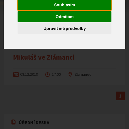
Souhlasím
Pohádkový les
Odmítám
Upravit mé předvolby
15.06.2019
12:30
Zlámanec
Mikuláš ve Zlámanci
08.12.2018
17:00
Zlámanec
1
ÚŘEDNÍ DESKA