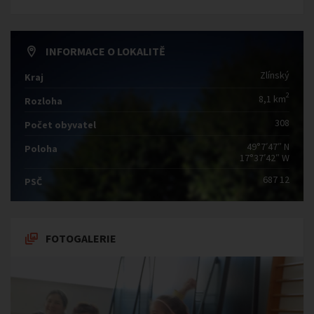
INFORMACE O LOKALITĚ
Zlínský
Kraj
2
8,1 km
Rozloha
308
Počet obyvatel
49°7′47″ N
Poloha
17°37′42″ W
687 12
PSČ
FOTOGALERIE