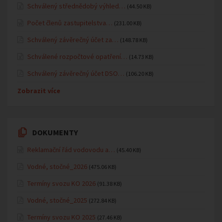
Schválený střednědobý výhled…
(44.50 KB)
Počet členů zastupitelstva…
(231.00 KB)
Schválený závěrečný účet za…
(148.78 KB)
Schválené rozpočtové opatření…
(14.73 KB)
Schválený závěrečný účet DSO…
(106.20 KB)
Zobrazit více
DOKUMENTY
Reklamační řád vodovodu a…
(45.40 KB)
Vodné, stočné_2026
(475.06 KB)
Termíny svozu KO 2026
(91.38 KB)
Vodné, stočné_2025
(272.84 KB)
Termíny svozu KO 2025
(27.46 KB)