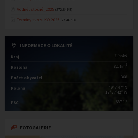
Vodné, stočné_2025
(272.84 KB)
Termíny svozu KO 2025
(27.46 KB)
INFORMACE O LOKALITĚ
Zlínský
Kraj
2
8,1 km
Rozloha
308
Počet obyvatel
49°7′47″ N
Poloha
17°37′42″ W
687 12
PSČ
FOTOGALERIE