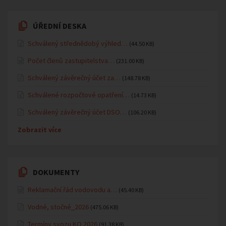
ÚŘEDNÍ DESKA
Schválený střednědobý výhled…
(44.50 KB)
Počet členů zastupitelstva…
(231.00 KB)
Schválený závěrečný účet za…
(148.78 KB)
Schválené rozpočtové opatření…
(14.73 KB)
Schválený závěrečný účet DSO…
(106.20 KB)
Zobrazit více
DOKUMENTY
Reklamační řád vodovodu a…
(45.40 KB)
Vodné, stočné_2026
(475.06 KB)
Termíny svozu KO 2026
(91.38 KB)