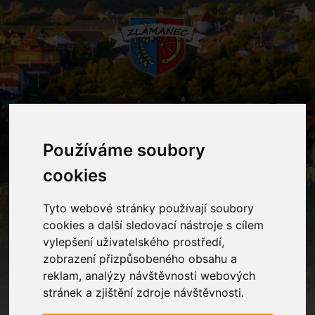
MENU
Používáme soubory
Akce
cookies
Tyto webové stránky používají soubory
Home
Akce
Mikuláš ve Zlámanci
cookies a další sledovací nástroje s cílem
vylepšení uživatelského prostředí,
zobrazení přizpůsobeného obsahu a
reklam, analýzy návštěvnosti webových
08.12.2018
17:00
Zlámanec
stránek a zjištění zdroje návštěvnosti.