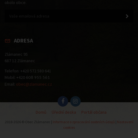
okolo obce.
ADRESA
Zlámanec 95
687 12 Zlámanec
Telefon: +420 572 580 641
Mobil: +420
608 955 561
Email:
obec@zlamanec.cz
Domů
Úřední deska
Portál občana
2018-2026 © Obec Zlámanec |
Informace o zpracování osobních údajů
|
Nastavení
cookies