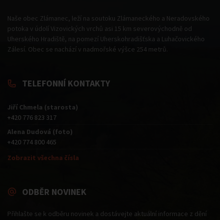
Naše obec Zlámanec, leží na soutoku Zlámaneckého a Neradovského
potoka v údolí Vizovických vrchů asi 15 km severovýchodně od
Uherského Hradiště, na pomezí Uherskohradišťska a Luhačovického
Zálesí. Obec se nachází v nadmořské výšce 254 metrů.
TELEFONNÍ KONTAKTY
Jiří Chmela (starosta)
+420 776 823 317
Alena Dudová (foto)
+420 774 800 465
Zobrazit všechna čísla
ODBĚR NOVINEK
Přihlašte se k odběru novinek a dostávejte aktuální informace z dění