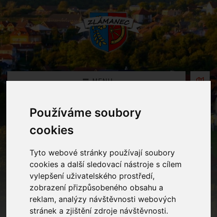
MENU
Používáme soubory
Oznámení
cookies
Home
Oznámení
Zápis dětí do MŠ Zlámanec pro školní rok
Tyto webové stránky používají soubory
2026/2027
cookies a další sledovací nástroje s cílem
vylepšení uživatelského prostředí,
zobrazení přizpůsobeného obsahu a
Zápis dětí do MŠ Zlámanec pro
reklam, analýzy návštěvnosti webových
školní rok 2026/2027
stránek a zjištění zdroje návštěvnosti.