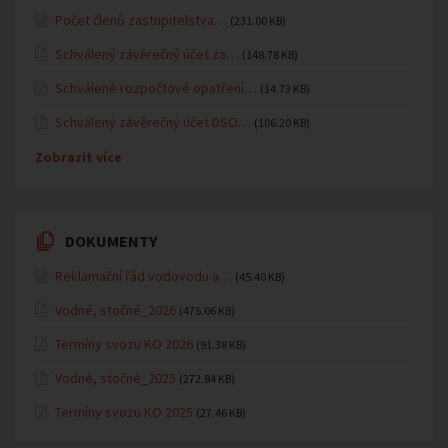
Počet členů zastupitelstva…
(231.00 KB)
Schválený závěrečný účet za…
(148.78 KB)
Schválené rozpočtové opatření…
(14.73 KB)
Schválený závěrečný účet DSO…
(106.20 KB)
Zobrazit více
DOKUMENTY
Reklamační řád vodovodu a…
(45.40 KB)
Vodné, stočné_2026
(475.06 KB)
Termíny svozu KO 2026
(91.38 KB)
Vodné, stočné_2025
(272.84 KB)
Termíny svozu KO 2025
(27.46 KB)