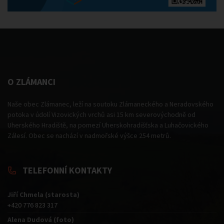
O ZLÁMANCI
Naše obec Zlámanec, leží na soutoku Zlámaneckého a Neradovského
potoka v údolí Vizovických vrchů asi 15 km severovýchodně od
Uherského Hradiště, na pomezí Uherskohradišťska a Luhačovického
Zálesí. Obec se nachází v nadmořské výšce 254 metrů.
TELEFONNÍ KONTAKTY
Jiří Chmela (starosta)
+420 776 823 317
Alena Dudová (foto)