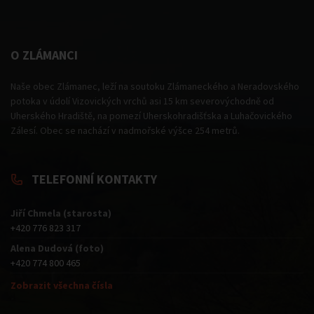
O ZLÁMANCI
Naše obec Zlámanec, leží na soutoku Zlámaneckého a Neradovského
potoka v údolí Vizovických vrchů asi 15 km severovýchodně od
Uherského Hradiště, na pomezí Uherskohradišťska a Luhačovického
Zálesí. Obec se nachází v nadmořské výšce 254 metrů.
TELEFONNÍ KONTAKTY
Jiří Chmela (starosta)
+420 776 823 317
Alena Dudová (foto)
+420 774 800 465
Zobrazit všechna čísla