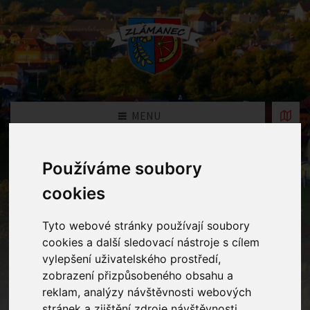
MENU
Používáme soubory
Oznámení
cookies
Home
Oznámení
Tyto webové stránky používají soubory
cookies a další sledovací nástroje s cílem
vylepšení uživatelského prostředí,
Planetárium Morava
zobrazení přizpůsobeného obsahu a
reklam, analýzy návštěvnosti webových
23.02.2026 v kategorii
Mateřská školka
stránek a zjištění zdroje návštěvnosti.