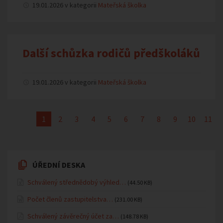
19.01.2026 v kategorii
Mateřská školka
Další schůzka rodičů předškoláků
19.01.2026 v kategorii
Mateřská školka
1
2
3
4
5
6
7
8
9
10
11
ÚŘEDNÍ DESKA
Schválený střednědobý výhled…
(44.50 KB)
Počet členů zastupitelstva…
(231.00 KB)
Schválený závěrečný účet za…
(148.78 KB)