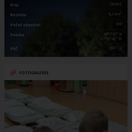
Zlínský
Kraj
2
8,1 km
Rozloha
308
Počet obyvatel
49°7′47″ N
Poloha
17°37′42″ W
687 12
PSČ
FOTOGALERIE