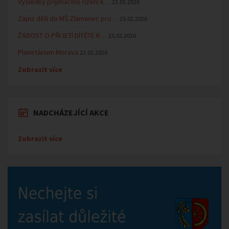
Výsledky přijímacího řízení k…
23.03.2026
Zápis dětí do MŠ Zlámanec pro…
25.02.2026
ŽÁDOST O PŘIJETÍ DÍTĚTE K…
25.02.2026
Planetárium Morava
23.02.2026
Zobrazit více
NADCHÁZEJÍCÍ AKCE
Zobrazit více