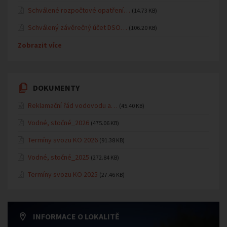
Schválené rozpočtové opatření…
(14.73 KB)
Schválený závěrečný účet DSO…
(106.20 KB)
Zobrazit více
DOKUMENTY
Reklamační řád vodovodu a…
(45.40 KB)
Vodné, stočné_2026
(475.06 KB)
Termíny svozu KO 2026
(91.38 KB)
Vodné, stočné_2025
(272.84 KB)
Termíny svozu KO 2025
(27.46 KB)
INFORMACE O LOKALITĚ