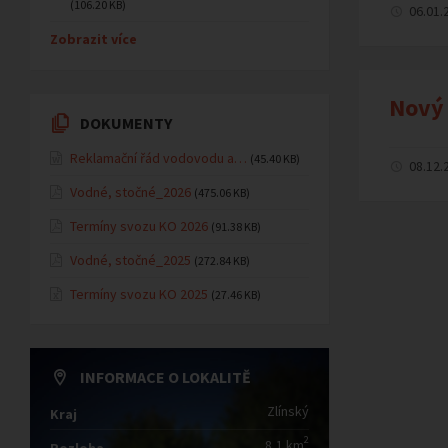
(106.20 KB)
06.01.
Zobrazit více
Nový 
DOKUMENTY
Reklamační řád vodovodu a…
(45.40 KB)
08.12.
Vodné, stočné_2026
(475.06 KB)
Termíny svozu KO 2026
(91.38 KB)
Vodné, stočné_2025
(272.84 KB)
Termíny svozu KO 2025
(27.46 KB)
INFORMACE O LOKALITĚ
Zlínský
Kraj
2
8,1 km