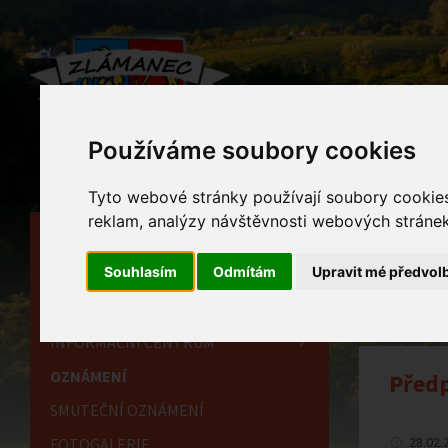
Používáme soubory cookies
Tyto webové stránky používají soubory cookies 
reklam, analýzy návštěvnosti webových stránek 
HLAVNÍ STRÁNKA
Ozn
Souhlasím
Odmítám
Upravit mé předvol
OBECNÍ ÚŘAD
Home
HISTORIE
INFORMAČNÍ CENTRUM
OZNÁMENÍ
Předp
SMUTEČNÍ OZNÁMENÍ
28.02.
FOTOGALERIE