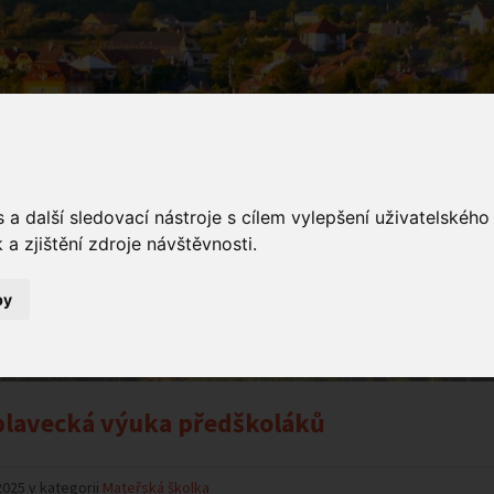
a další sledovací nástroje s cílem vylepšení uživatelskéh
a zjištění zdroje návštěvnosti.
ámení
by
Oznámení
lavecká výuka předškoláků
2025 v kategorii
Mateřská školka