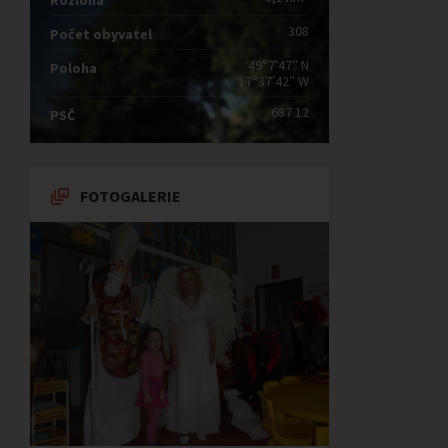
Rozloha
308
Počet obyvatel
49°7′47″ N
Poloha
17°37′42″ W
687 12
PSČ
FOTOGALERIE