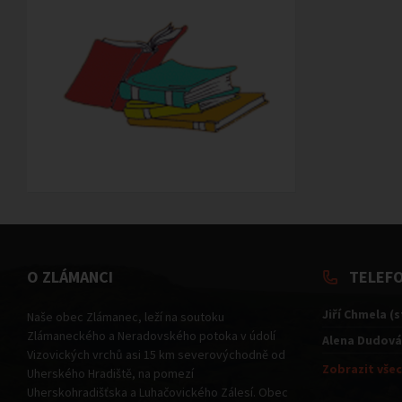
O ZLÁMANCI
TELEF
Jiří Chmela (
Naše obec Zlámanec, leží na soutoku
Zlámaneckého a Neradovského potoka v údolí
Alena Dudová
Vizovických vrchů asi 15 km severovýchodně od
Zobrazit všec
Uherského Hradiště, na pomezí
Uherskohradišťska a Luhačovického Zálesí. Obec