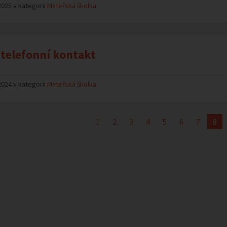
2025 v kategorii
Mateřská školka
telefonní kontakt
2024 v kategorii
Mateřská školka
1
2
3
4
5
6
7
8