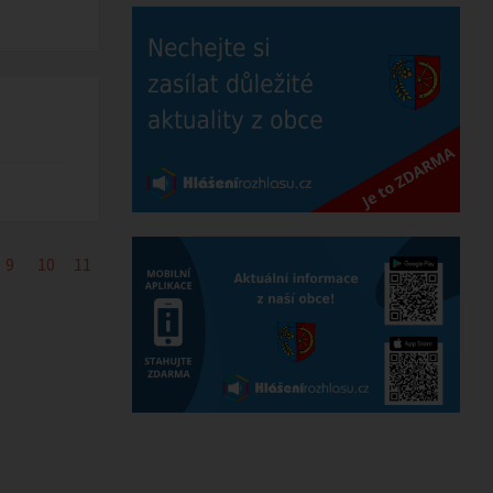
9
10
11