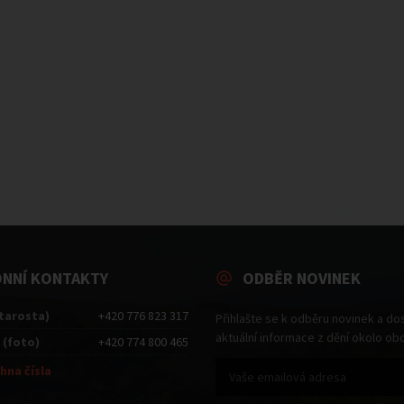
ONNÍ KONTAKTY
ODBĚR NOVINEK
starosta)
+420 776 823 317
Přihlašte se k odběru novinek a do
aktuální informace z dění okolo ob
 (foto)
+420 774 800 465
hna čísla