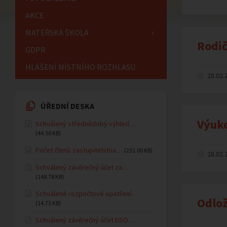
AKCE
MATEŘSKÁ ŠKOLA
Rodič
GDPR
HLÁŠENÍ MÍSTNÍHO ROZHLASU
28.02.
ÚŘEDNÍ DESKA
Výuko
Schválený střednědobý výhled…
(44.50 KB)
Počet členů zastupitelstva…
(231.00 KB)
28.02.
Schválený závěrečný účet za…
(148.78 KB)
Schválené rozpočtové opatření…
Odlož
(14.73 KB)
Schválený závěrečný účet DSO…