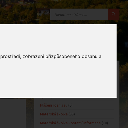
o prostředí, zobrazení přizpůsobeného obsahu a
KATEGORIE
Oznámení obce
(10)
Kultůra
(0)
Sport
(0)
Hlášení rozhlasu
(0)
Mateřská školka
(55)
Mateřská školka - ostatní informace
(10)