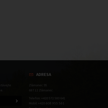
ADRESA
stávejte
Zlámanec 95
ce.
687 12 Zlámanec
Telefon: +420 572 580 641
Mobil: +420
608 955 561