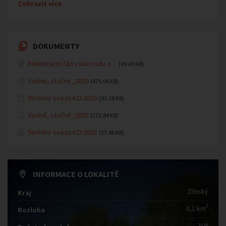
Zobrazit více
DOKUMENTY
Reklamační řád vodovodu a…
(45.40 KB)
Vodné, stočné_2026
(475.06 KB)
Termíny svozu KO 2026
(91.38 KB)
Vodné, stočné_2025
(272.84 KB)
Termíny svozu KO 2025
(27.46 KB)
INFORMACE O LOKALITĚ
Zlínský
Kraj
2
8,1 km
Rozloha
308