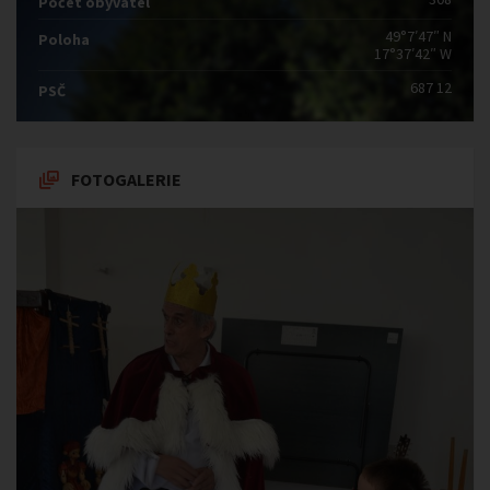
Počet obyvatel
49°7′47″ N
Poloha
17°37′42″ W
687 12
PSČ
FOTOGALERIE