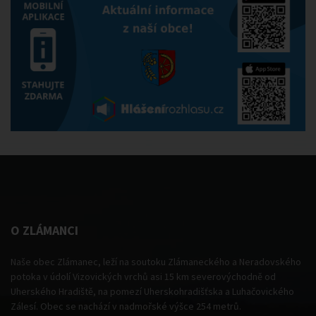
O ZLÁMANCI
Naše obec Zlámanec, leží na soutoku Zlámaneckého a Neradovského
potoka v údolí Vizovických vrchů asi 15 km severovýchodně od
Uherského Hradiště, na pomezí Uherskohradišťska a Luhačovického
Zálesí. Obec se nachází v nadmořské výšce 254 metrů.