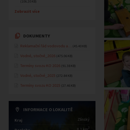
(106.20 KB)
Zobrazit více
DOKUMENTY
Reklamační řád vodovodu a…
(45.40 KB)
Vodné, stočné_2026
(475.06 KB)
Termíny svozu KO 2026
(91.38 KB)
Vodné, stočné_2025
(272.84 KB)
Termíny svozu KO 2025
(27.46 KB)
INFORMACE O LOKALITĚ
Zlínský
Kraj
2
8,1 km