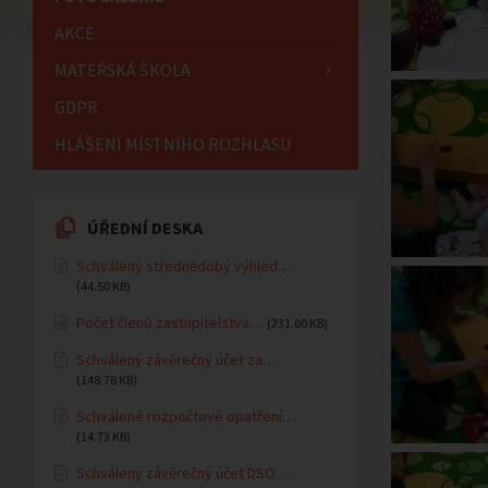
AKCE
MATEŘSKÁ ŠKOLA
GDPR
HLÁŠENÍ MÍSTNÍHO ROZHLASU
ÚŘEDNÍ DESKA
Schválený střednědobý výhled…
(44.50 KB)
Počet členů zastupitelstva…
(231.00 KB)
Schválený závěrečný účet za…
(148.78 KB)
Schválené rozpočtové opatření…
(14.73 KB)
Schválený závěrečný účet DSO…