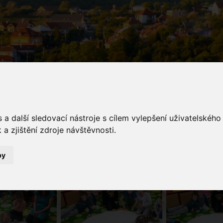
a další sledovací nástroje s cílem vylepšení uživatelskéh
galerie
a zjištění zdroje návštěvnosti.
Fotogalerie
S muzikoterapií na skok do Betléma
by