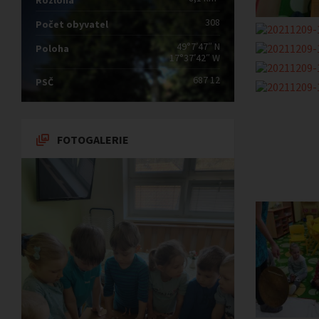
Rozloha
308
Počet obyvatel
49°7′47″ N
Poloha
17°37′42″ W
687 12
PSČ
FOTOGALERIE