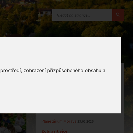
o prostředí, zobrazení přizpůsobeného obsahu a
OZNÁMENÍ
Uzavření MŠ v době letních…
16.06.2026
Výsledky přijímacího řízení k…
23.03.2026
Zápis dětí do MŠ Zlámanec pro…
25.02.2026
ŽÁDOST O PŘIJETÍ DÍTĚTE K…
25.02.2026
Planetárium Morava
23.02.2026
Zobrazit více