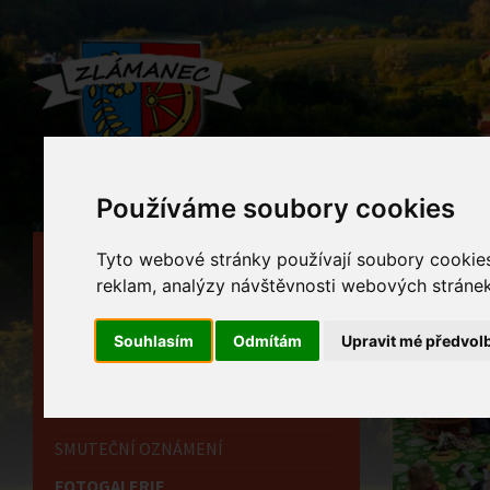
Používáme soubory cookies
Tyto webové stránky používají soubory cookies 
HLAVNÍ STRÁNKA
Foto
reklam, analýzy návštěvnosti webových stránek 
OBECNÍ ÚŘAD
Home
HISTORIE
Souhlasím
Odmítám
Upravit mé předvol
INFORMAČNÍ CENTRUM
OZNÁMENÍ
SMUTEČNÍ OZNÁMENÍ
FOTOGALERIE