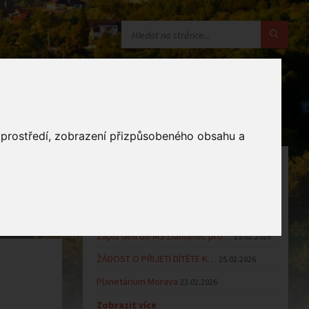
o prostředí, zobrazení přizpůsobeného obsahu a
OZNÁMENÍ
Uzavření MŠ v době letních…
16.06.2026
Výsledky přijímacího řízení k…
23.03.2026
Zápis dětí do MŠ Zlámanec pro…
25.02.2026
ŽÁDOST O PŘIJETÍ DÍTĚTE K…
25.02.2026
Planetárium Morava
23.02.2026
Zobrazit více