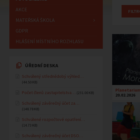
AKCE
MATEŘSKÁ ŠKOLA
GDPR
HLÁŠENÍ MÍSTNÍHO ROZHLASU
ÚŘEDNÍ DESKA
Schválený střednědobý výhled…
(44.50 KB)
Planetariu
Počet členů zastupitelstva…
(231.00 KB)
20.02.2026
Schválený závěrečný účet za…
(148.78 KB)
Schválené rozpočtové opatření…
(14.73 KB)
Schválený závěrečný účet DSO…