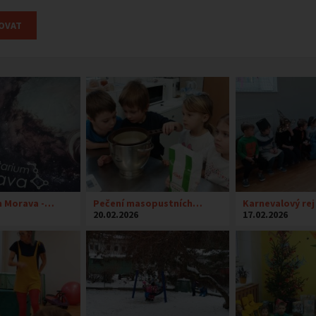
m Morava -…
Pečení masopustních…
Karnevalový rej
20.02.2026
17.02.2026