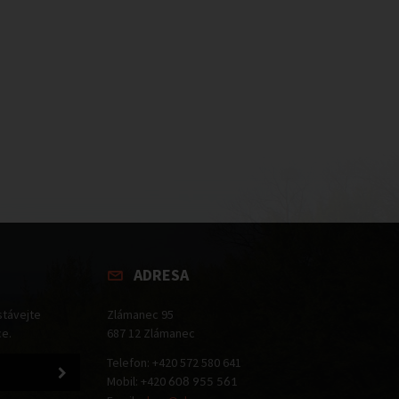
ADRESA
stávejte
Zlámanec 95
ce.
687 12 Zlámanec
Telefon: +420 572 580 641
Mobil: +420
608 955 561