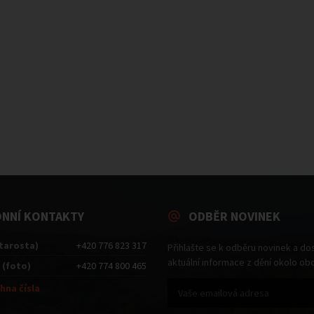
ONNÍ KONTAKTY
ODBĚR NOVINEK
starosta)
+420 776 823 317
Přihlašte se k odběru novinek a do
aktuální informace z dění okolo ob
 (foto)
+420 774 800 465
hna čísla