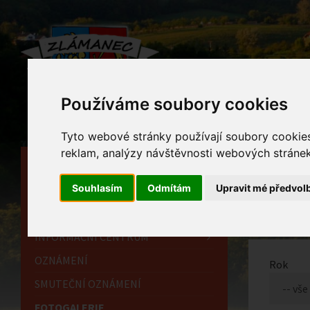
Používáme soubory cookies
Tyto webové stránky používají soubory cookies 
reklam, analýzy návštěvnosti webových stránek 
HLAVNÍ STRÁNKA
Foto
Souhlasím
Odmítám
Upravit mé předvol
OBECNÍ ÚŘAD
Home
HISTORIE
INFORMAČNÍ CENTRUM
OZNÁMENÍ
Rok
SMUTEČNÍ OZNÁMENÍ
FOTOGALERIE