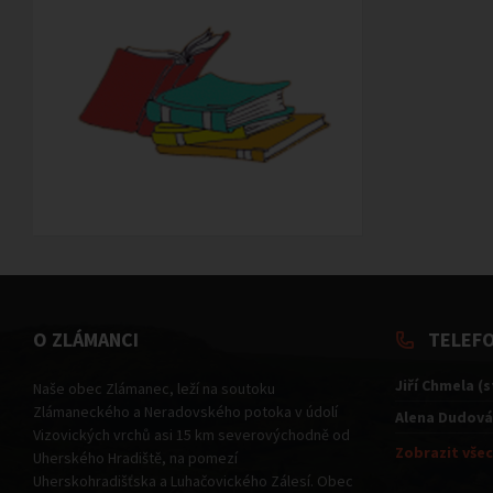
O ZLÁMANCI
TELEF
Jiří Chmela (
Naše obec Zlámanec, leží na soutoku
Zlámaneckého a Neradovského potoka v údolí
Alena Dudová
Vizovických vrchů asi 15 km severovýchodně od
Zobrazit všec
Uherského Hradiště, na pomezí
Uherskohradišťska a Luhačovického Zálesí. Obec