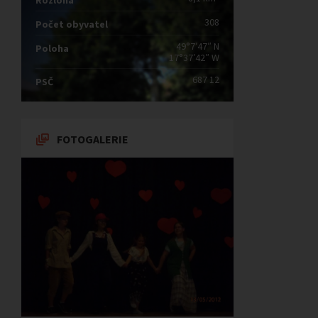
Rozloha
308
Počet obyvatel
49°7′47″ N
Poloha
17°37′42″ W
687 12
PSČ
FOTOGALERIE