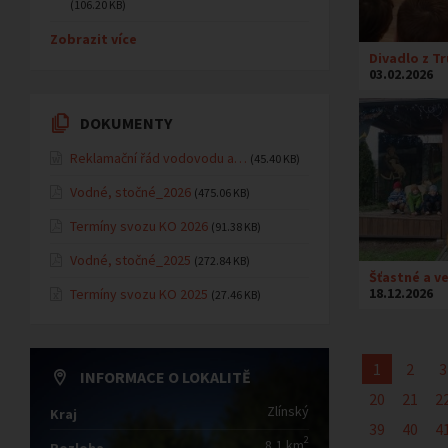
(106.20 KB)
Zobrazit více
Divadlo z Tr
03.02.2026
DOKUMENTY
Reklamační řád vodovodu a…
(45.40 KB)
Vodné, stočné_2026
(475.06 KB)
Termíny svozu KO 2026
(91.38 KB)
Vodné, stočné_2025
(272.84 KB)
Šťastné a v
18.12.2026
Termíny svozu KO 2025
(27.46 KB)
1
2
3
INFORMACE O LOKALITĚ
20
21
2
Zlínský
Kraj
39
40
4
2
8,1 km