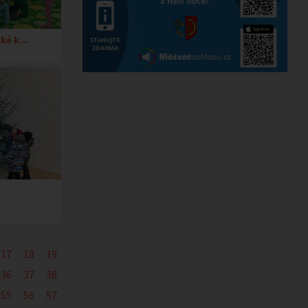
také k…
17
18
19
36
37
38
55
56
57