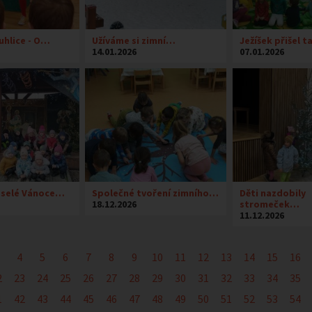
uhlice - O…
Užíváme si zimní…
Ježíšek přišel 
14.01.2026
07.01.2026
eselé Vánoce…
Společné tvoření zimního…
Děti nazdobily
18.12.2026
stromeček…
11.12.2026
4
5
6
7
8
9
10
11
12
13
14
15
16
2
23
24
25
26
27
28
29
30
31
32
33
34
35
1
42
43
44
45
46
47
48
49
50
51
52
53
54