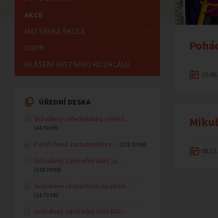
AKCE
MATEŘSKÁ ŠKOLA
Pohád
GDPR
HLÁŠENÍ MÍSTNÍHO ROZHLASU
15.06
ÚŘEDNÍ DESKA
Schválený střednědobý výhled…
Mikul
(44.50 KB)
Počet členů zastupitelstva…
(231.00 KB)
08.12
Schválený závěrečný účet za…
(148.78 KB)
Schválené rozpočtové opatření…
(14.73 KB)
Schválený závěrečný účet DSO…