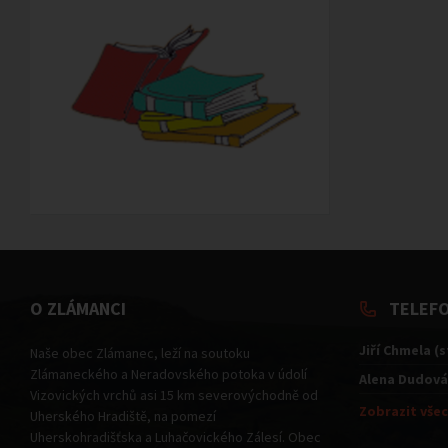
O ZLÁMANCI
TELEF
Jiří Chmela (
Naše obec Zlámanec, leží na soutoku
Zlámaneckého a Neradovského potoka v údolí
Alena Dudová
Vizovických vrchů asi 15 km severovýchodně od
Zobrazit všec
Uherského Hradiště, na pomezí
Uherskohradišťska a Luhačovického Zálesí. Obec