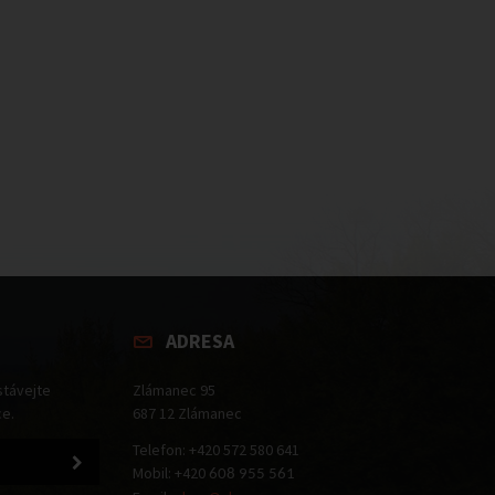
ADRESA
stávejte
Zlámanec 95
ce.
687 12 Zlámanec
Telefon: +420 572 580 641
Mobil: +420
608 955 561