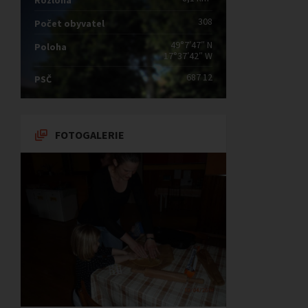
Rozloha
308
Počet obyvatel
49°7′47″ N
Poloha
17°37′42″ W
687 12
PSČ
FOTOGALERIE