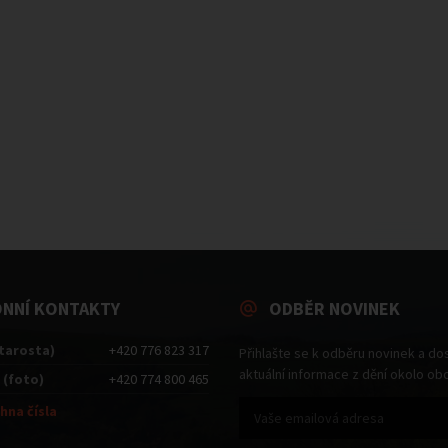
ONNÍ KONTAKTY
ODBĚR NOVINEK
starosta)
+420 776 823 317
Přihlašte se k odběru novinek a do
aktuální informace z dění okolo ob
 (foto)
+420 774 800 465
hna čísla