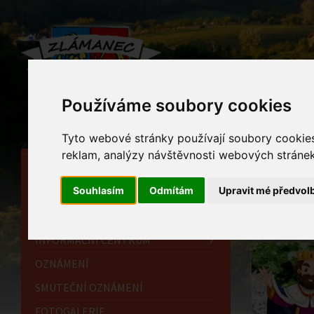
Používáme soubory cookies
Tyto webové stránky používají soubory cookies 
reklam, analýzy návštěvnosti webových stránek 
HLAVNÍ STRÁNKA
Akc
Souhlasím
Odmítám
Upravit mé předvol
OBECNÍ ÚŘAD
Home
HISTORIE
INFORMAČNÍ CENTRUM
OZNÁMENÍ
SMUTEČNÍ OZNÁMENÍ
FOTOGALERIE