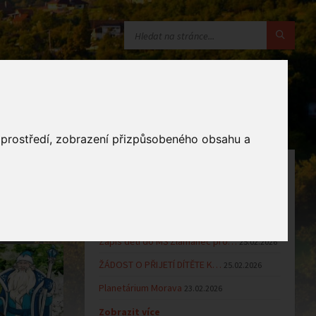
o prostředí, zobrazení přizpůsobeného obsahu a
OZNÁMENÍ
Uzavření MŠ v době letních…
16.06.2026
Výsledky přijímacího řízení k…
23.03.2026
Zápis dětí do MŠ Zlámanec pro…
25.02.2026
ŽÁDOST O PŘIJETÍ DÍTĚTE K…
25.02.2026
Planetárium Morava
23.02.2026
Zobrazit více