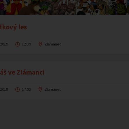
kový les
.2019
12:30
Zlámanec
áš ve Zlámanci
.2018
17:00
Zlámanec