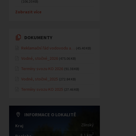
(106.20 KB)
Zobrazit více
DOKUMENTY
Reklamační řád vodovodu a…
(45.40 KB)
Vodné, stočné_2026
(475.06 KB)
Termíny svozu KO 2026
(91.38 KB)
Vodné, stočné_2025
(272.84 KB)
Termíny svozu KO 2025
(27.46 KB)
INFORMACE O LOKALITĚ
Zlínský
Kraj
2
8,1 km