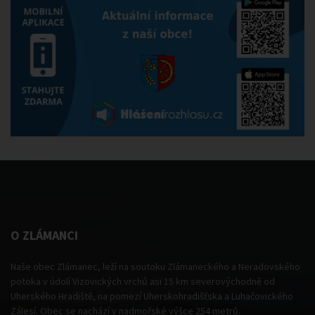
O ZLÁMANCI
Naše obec Zlámanec, leží na soutoku Zlámaneckého a Neradovského
potoka v údolí Vizovických vrchů asi 15 km severovýchodně od
Uherského Hradiště, na pomezí Uherskohradišťska a Luhačovického
Zálesí. Obec se nachází v nadmořské výšce 254 metrů.