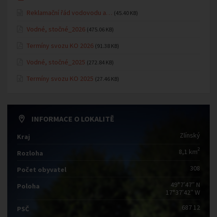
Reklamační řád vodovodu a…
(45.40 KB)
Vodné, stočné_2026
(475.06 KB)
Termíny svozu KO 2026
(91.38 KB)
Vodné, stočné_2025
(272.84 KB)
Termíny svozu KO 2025
(27.46 KB)
INFORMACE O LOKALITĚ
Zlínský
Kraj
2
8,1 km
Rozloha
308
Počet obyvatel
49°7′47″ N
Poloha
17°37′42″ W
687 12
PSČ