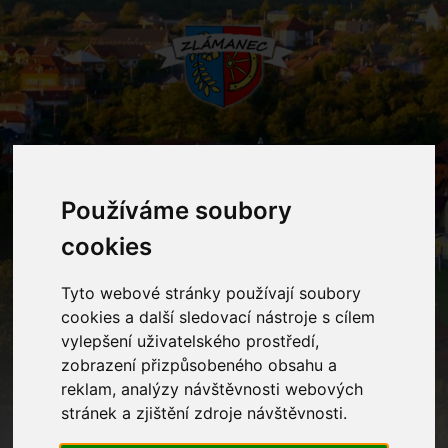
MENU
Používáme soubory
cookies
Mateřská škola
Tyto webové stránky používají soubory
Home
Mateřská škola
cookies a další sledovací nástroje s cílem
vylepšení uživatelského prostředí,
zobrazení přizpůsobeného obsahu a
Kontakty
reklam, analýzy návštěvnosti webových
stránek a zjištění zdroje návštěvnosti.
Ostatní informace