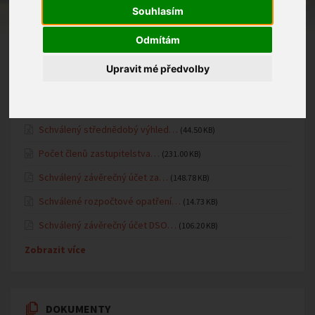
Fotogalerie MŠ
Souhlasím
Oznámení MŠ
Odmítám
Upravit mé předvolby
ÚŘEDNÍ DESKA
Schválený střednědobý výhled…
(44.50 KB)
Počet členů zastupitelstva…
(231.00 KB)
Schválený závěrečný účet za…
(148.78 KB)
Schválené rozpočtové opatření…
(14.73 KB)
Schválený závěrečný účet DSO…
(106.20 KB)
Zobrazit více
DOKUMENTY