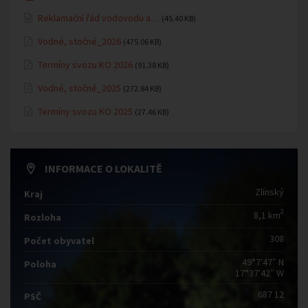
Reklamační řád vodovodu a…
(45.40 KB)
Vodné, stočné_2026
(475.06 KB)
Termíny svozu KO 2026
(91.38 KB)
Vodné, stočné_2025
(272.84 KB)
Termíny svozu KO 2025
(27.46 KB)
INFORMACE O LOKALITĚ
Zlínský
Kraj
2
8,1 km
Rozloha
308
Počet obyvatel
49°7′47″ N
Poloha
17°37′42″ W
687 12
PSČ