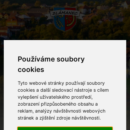
MENU
Používáme soubory
cookies
Mateřská škola
Tyto webové stránky používají soubory
Home
Mateřská škola
cookies a další sledovací nástroje s cílem
vylepšení uživatelského prostředí,
zobrazení přizpůsobeného obsahu a
Kontakty
reklam, analýzy návštěvnosti webových
stránek a zjištění zdroje návštěvnosti.
Ostatní informace