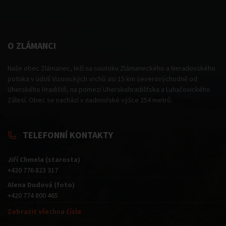
O ZLÁMANCI
Naše obec Zlámanec, leží na soutoku Zlámaneckého a Neradovského
potoka v údolí Vizovických vrchů asi 15 km severovýchodně od
Uherského Hradiště, na pomezí Uherskohradišťska a Luhačovického
Zálesí. Obec se nachází v nadmořské výšce 254 metrů.
TELEFONNÍ KONTAKTY
Jiří Chmela (starosta)
+420 776 823 317
Alena Dudová (foto)
+420 774 800 465
Zobrazit všechna čísla