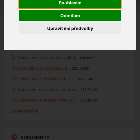
Fotogalerie MŠ
Souhlasím
Oznámení MŠ
Odmítám
Upravit mé předvolby
ÚŘEDNÍ DESKA
Schválený střednědobý výhled…
(44.50 KB)
Počet členů zastupitelstva…
(231.00 KB)
Schválený závěrečný účet za…
(148.78 KB)
Schválené rozpočtové opatření…
(14.73 KB)
Schválený závěrečný účet DSO…
(106.20 KB)
Zobrazit více
DOKUMENTY