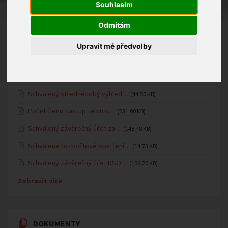
Fotogalerie MŠ
Souhlasím
Oznámení MŠ
Odmítám
Upravit mé předvolby
ÚŘEDNÍ DESKA
Schválený střednědobý výhled…
(44.50 KB)
Počet členů zastupitelstva…
(231.00 KB)
Schválený závěrečný účet za…
(148.78 KB)
Schválené rozpočtové opatření…
(14.73 KB)
Schválený závěrečný účet DSO…
(106.20 KB)
Zobrazit více
DOKUMENTY