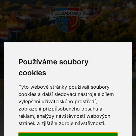
MENU
Používáme soubory
cookies
Mateřská škola
Tyto webové stránky používají soubory
Home
Mateřská škola
cookies a další sledovací nástroje s cílem
vylepšení uživatelského prostředí,
zobrazení přizpůsobeného obsahu a
Kontakty
reklam, analýzy návštěvnosti webových
stránek a zjištění zdroje návštěvnosti.
Ostatní informace