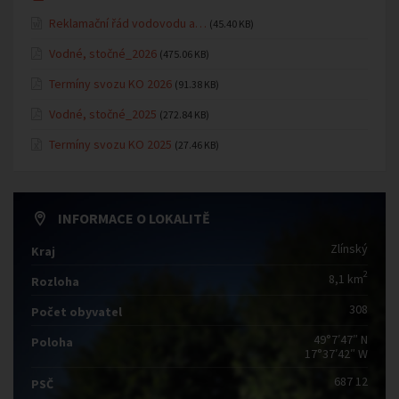
Reklamační řád vodovodu a…
(45.40 KB)
Vodné, stočné_2026
(475.06 KB)
Termíny svozu KO 2026
(91.38 KB)
Vodné, stočné_2025
(272.84 KB)
Termíny svozu KO 2025
(27.46 KB)
INFORMACE O LOKALITĚ
Zlínský
Kraj
2
8,1 km
Rozloha
308
Počet obyvatel
49°7′47″ N
Poloha
17°37′42″ W
687 12
PSČ