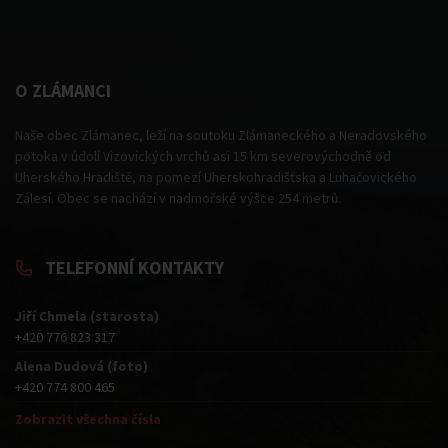
O ZLÁMANCI
Naše obec Zlámanec, leží na soutoku Zlámaneckého a Neradovského
potoka v údolí Vizovických vrchů asi 15 km severovýchodně od
Uherského Hradiště, na pomezí Uherskohradišťska a Luhačovického
Zálesí. Obec se nachází v nadmořské výšce 254 metrů.
TELEFONNÍ KONTAKTY
Jiří Chmela (starosta)
+420 776 823 317
Alena Dudová (foto)
+420 774 800 465
Zobrazit všechna čísla