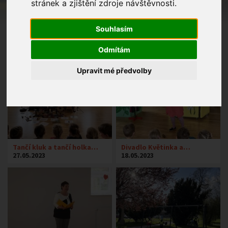
stránek a zjištění zdroje návštěvnosti.
Souhlasím
Odmítám
Upravit mé předvolby
Tančí kluk a tančí holka…
Divadlo Květinka a…
27.05.2023
18.05.2023