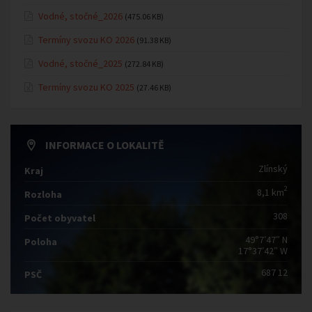
Vodné, stočné_2026
(475.06 KB)
Termíny svozu KO 2026
(91.38 KB)
Vodné, stočné_2025
(272.84 KB)
Termíny svozu KO 2025
(27.46 KB)
INFORMACE O LOKALITĚ
Zlínský
Kraj
2
8,1 km
Rozloha
308
Počet obyvatel
49°7′47″ N
Poloha
17°37′42″ W
687 12
PSČ