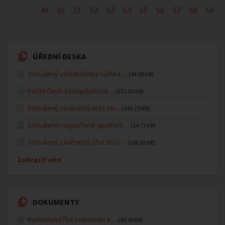
49
50
51
52
53
54
55
56
57
58
59
ÚŘEDNÍ DESKA
Schválený střednědobý výhled…
(44.50 KB)
Počet členů zastupitelstva…
(231.00 KB)
Schválený závěrečný účet za…
(148.78 KB)
Schválené rozpočtové opatření…
(14.73 KB)
Schválený závěrečný účet DSO…
(106.20 KB)
Zobrazit více
DOKUMENTY
Reklamační řád vodovodu a…
(45.40 KB)