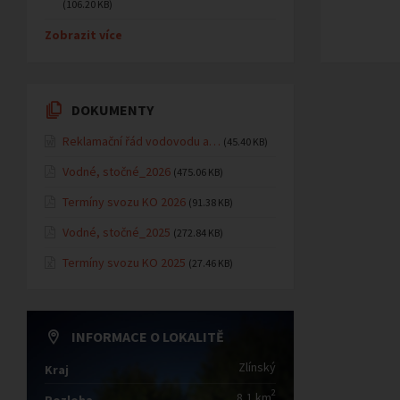
(106.20 KB)
Zobrazit více
DOKUMENTY
Reklamační řád vodovodu a…
(45.40 KB)
Vodné, stočné_2026
(475.06 KB)
Termíny svozu KO 2026
(91.38 KB)
Vodné, stočné_2025
(272.84 KB)
Termíny svozu KO 2025
(27.46 KB)
INFORMACE O LOKALITĚ
Zlínský
Kraj
2
8,1 km