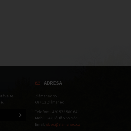
ADRESA
stávejte
Zlámanec 95
ce.
687 12 Zlámanec
Telefon: +420 572 580 641
Mobil: +420
608 955 561
Email:
obec@zlamanec.cz