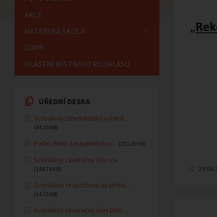
AKCE
MATEŘSKÁ ŠKOLA
GDPR
HLÁŠENÍ MÍSTNÍHO ROZHLASU
ÚŘEDNÍ DESKA
Schválený střednědobý výhled…
(44.50 KB)
Počet členů zastupitelstva…
(231.00 KB)
Schválený závěrečný účet za…
29.09.
(148.78 KB)
Schválené rozpočtové opatření…
(14.73 KB)
Schválený závěrečný účet DSO…