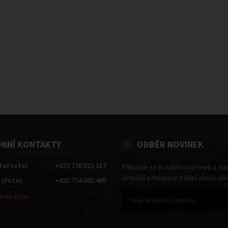
ONNÍ KONTAKTY
ODBĚR NOVINEK
starosta)
+420 776 823 317
Přihlašte se k odběru novinek a do
aktuální informace z dění okolo ob
 (foto)
+420 774 800 465
hna čísla