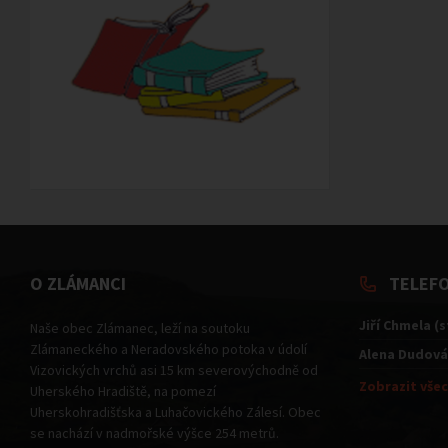
O ZLÁMANCI
TELEF
Jiří Chmela (
Naše obec Zlámanec, leží na soutoku
Zlámaneckého a Neradovského potoka v údolí
Alena Dudová
Vizovických vrchů asi 15 km severovýchodně od
Zobrazit všec
Uherského Hradiště, na pomezí
Uherskohradišťska a Luhačovického Zálesí. Obec
se nachází v nadmořské výšce 254 metrů.