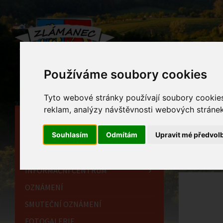
Používáme soubory cookies
Tyto webové stránky používají soubory cookies 
reklam, analýzy návštěvnosti webových stránek 
HLAVNÍ STRÁNKA
Nov
Souhlasím
Odmítám
Upravit mé předvol
OBECNÍ ÚŘAD
Home
HISTORIE
INFORMAČNÍ CENTRUM
OZNÁMENÍ
SMUTEČNÍ OZNÁMENÍ
FOTOGALERIE