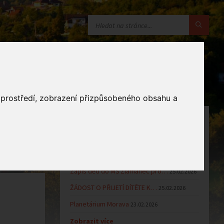
o prostředí, zobrazení přizpůsobeného obsahu a
OZNÁMENÍ
Uzavření MŠ v době letních…
16.06.2026
 publicita
Výsledky přijímacího řízení k…
23.03.2026
Zápis dětí do MŠ Zlámanec pro…
25.02.2026
ŽÁDOST O PŘIJETÍ DÍTĚTE K…
25.02.2026
Planetárium Morava
23.02.2026
Zobrazit více