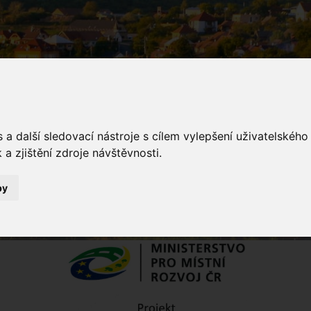
a další sledovací nástroje s cílem vylepšení uživatelskéh
a zjištění zdroje návštěvnosti.
inka
by
Novinky
Rekonstrukce místních komunikací po těžbě kůrovcového dřeva -