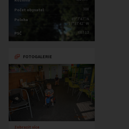
Rozloha
308
Počet obyvatel
49°7′47″ N
Poloha
17°37′42″ W
687 12
PSČ
FOTOGALERIE
Zobrazit více