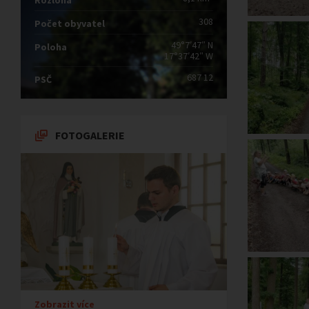
Rozloha
308
Počet obyvatel
49°7′47″ N
Poloha
17°37′42″ W
687 12
PSČ
FOTOGALERIE
Zobrazit více