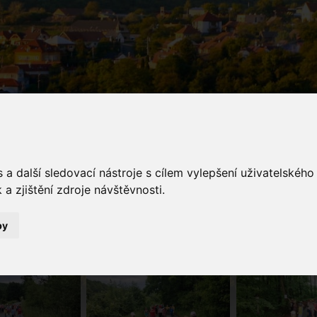
a další sledovací nástroje s cílem vylepšení uživatelskéh
galerie
a zjištění zdroje návštěvnosti.
Fotogalerie
Děti mají svůj den! Oslavme ho s úsměvem
by