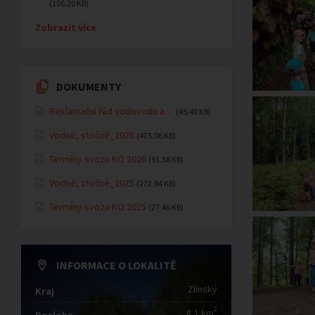
(106.20 KB)
Zobrazit více
DOKUMENTY
Reklamační řád vodovodu a…
(45.40 KB)
Vodné, stočné_2026
(475.06 KB)
Termíny svozu KO 2026
(91.38 KB)
Vodné, stočné_2025
(272.84 KB)
Termíny svozu KO 2025
(27.46 KB)
INFORMACE O LOKALITĚ
Zlínský
Kraj
2
8,1 km