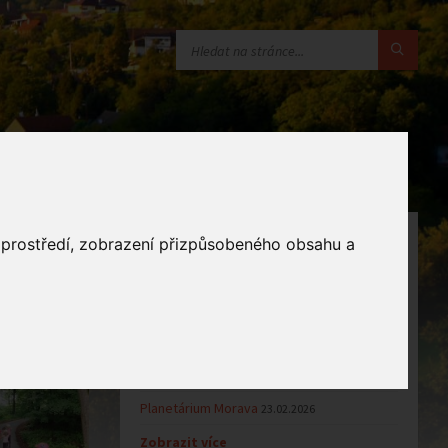
OZNÁMENÍ
o prostředí, zobrazení přizpůsobeného obsahu a
Uzavření MŠ v době letních…
16.06.2026
Výsledky přijímacího řízení k…
23.03.2026
Zápis dětí do MŠ Zlámanec pro…
25.02.2026
ŽÁDOST O PŘIJETÍ DÍTĚTE K…
25.02.2026
Planetárium Morava
23.02.2026
Zobrazit více