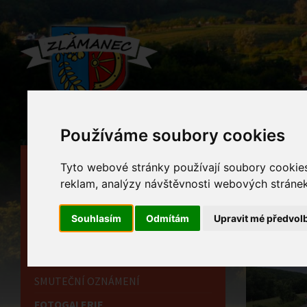
Používáme soubory cookies
HLAVNÍ STRÁNKA
Tyto webové stránky používají soubory cookies 
Foto
reklam, analýzy návštěvnosti webových stránek 
OBECNÍ ÚŘAD
Home
HISTORIE
Souhlasím
Odmítám
Upravit mé předvol
INFORMAČNÍ CENTRUM
OZNÁMENÍ
SMUTEČNÍ OZNÁMENÍ
FOTOGALERIE