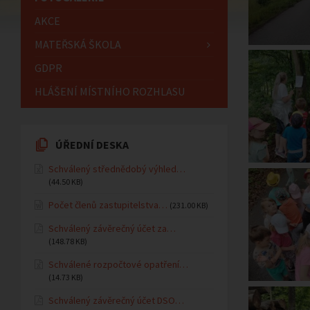
AKCE
MATEŘSKÁ ŠKOLA
GDPR
HLÁŠENÍ MÍSTNÍHO ROZHLASU
ÚŘEDNÍ DESKA
Schválený střednědobý výhled…
(44.50 KB)
Počet členů zastupitelstva…
(231.00 KB)
Schválený závěrečný účet za…
(148.78 KB)
Schválené rozpočtové opatření…
(14.73 KB)
Schválený závěrečný účet DSO…