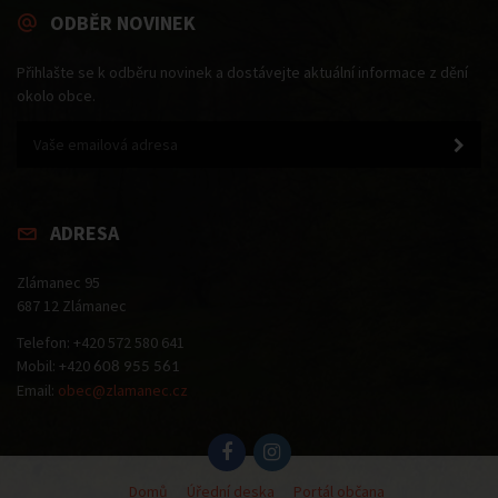
ODBĚR NOVINEK
Přihlašte se k odběru novinek a dostávejte aktuální informace z dění
okolo obce.
ADRESA
Zlámanec 95
687 12 Zlámanec
Telefon: +420 572 580 641
Mobil: +420
608 955 561
Email:
obec@zlamanec.cz
Domů
Úřední deska
Portál občana