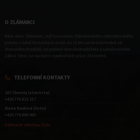
O ZLÁMANCI
Naše obec Zlámanec, leží na soutoku Zlámaneckého a Neradovského
potoka v údolí Vizovických vrchů asi 15 km severovýchodně od
Uherského Hradiště, na pomezí Uherskohradišťska a Luhačovického
Zálesí. Obec se nachází v nadmořské výšce 254 metrů.
TELEFONNÍ KONTAKTY
Jiří Chmela (starosta)
+420 776 823 317
Alena Dudová (foto)
+420 774 800 465
Zobrazit všechna čísla