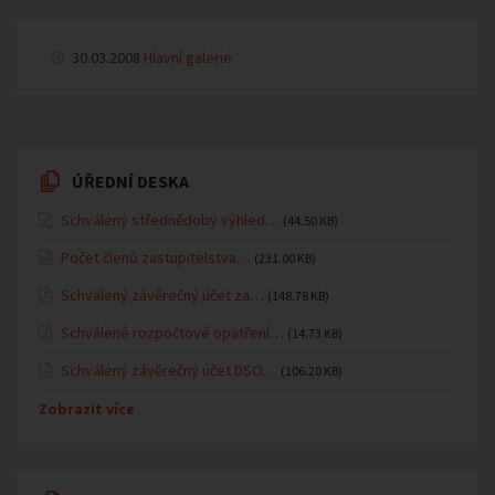
30.03.2008
Hlavní galerie
ÚŘEDNÍ DESKA
Schválený střednědobý výhled…
(44.50 KB)
Počet členů zastupitelstva…
(231.00 KB)
Schválený závěrečný účet za…
(148.78 KB)
Schválené rozpočtové opatření…
(14.73 KB)
Schválený závěrečný účet DSO…
(106.20 KB)
Zobrazit více