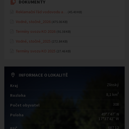
DOKUMENTY
Reklamační řád vodovodu a…
(45.40 KB)
Vodné, stočné_2026
(475.06 KB)
Termíny svozu KO 2026
(91.38 KB)
Vodné, stočné_2025
(272.84 KB)
Termíny svozu KO 2025
(27.46 KB)
INFORMACE O LOKALITĚ
Zlínský
Kraj
2
8,1 km
Rozloha
308
Počet obyvatel
49°7′47″ N
Poloha
17°37′42″ W
687 12
PSČ