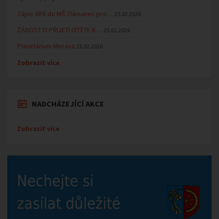
Zápis dětí do MŠ Zlámanec pro…
25.02.2026
ŽÁDOST O PŘIJETÍ DÍTĚTE K…
25.02.2026
Planetárium Morava
23.02.2026
Zobrazit více
NADCHÁZEJÍCÍ AKCE
Zobrazit více