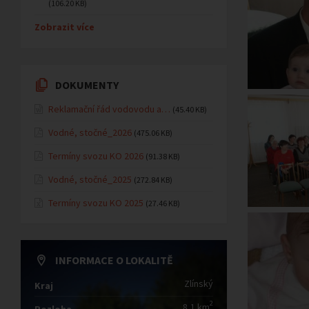
(106.20 KB)
Zobrazit více
DOKUMENTY
Reklamační řád vodovodu a…
(45.40 KB)
Vodné, stočné_2026
(475.06 KB)
Termíny svozu KO 2026
(91.38 KB)
Vodné, stočné_2025
(272.84 KB)
Termíny svozu KO 2025
(27.46 KB)
INFORMACE O LOKALITĚ
Zlínský
Kraj
2
8,1 km