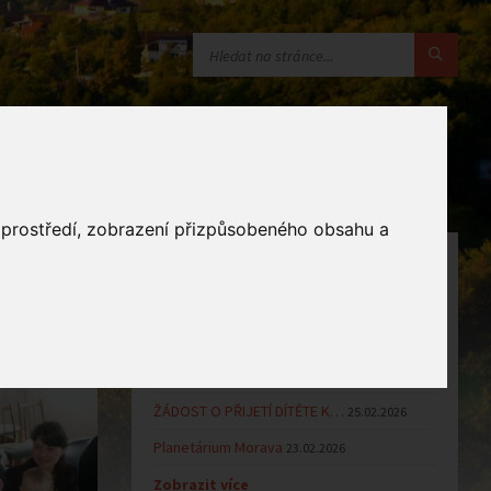
o prostředí, zobrazení přizpůsobeného obsahu a
OZNÁMENÍ
Uzavření MŠ v době letních…
16.06.2026
Výsledky přijímacího řízení k…
23.03.2026
Zápis dětí do MŠ Zlámanec pro…
25.02.2026
ŽÁDOST O PŘIJETÍ DÍTĚTE K…
25.02.2026
Planetárium Morava
23.02.2026
Zobrazit více