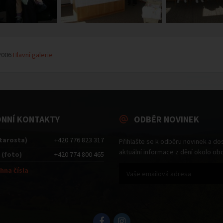
2006
Hlavní galerie
ONNÍ KONTAKTY
ODBĚR NOVINEK
starosta)
+420 776 823 317
Přihlašte se k odběru novinek a do
aktuální informace z dění okolo ob
 (foto)
+420 774 800 465
hna čísla