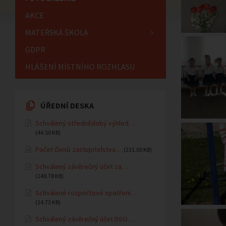
AKCE
MATEŘSKÁ ŠKOLA
GDPR
HLÁŠENÍ MÍSTNÍHO ROZHLASU
ÚŘEDNÍ DESKA
Schválený střednědobý výhled…
(44.50 KB)
Počet členů zastupitelstva…
(231.00 KB)
Schválený závěrečný účet za…
(148.78 KB)
Schválené rozpočtové opatření…
(14.73 KB)
Schválený závěrečný účet DSO…