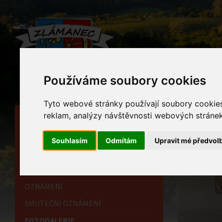
Používáme soubory cookies
Tyto webové stránky používají soubory cookies 
reklam, analýzy návštěvnosti webových stránek 
HLAVNÍ STRÁNKA
Foto
OBECNÍ ÚŘAD
Souhlasím
Odmítám
Upravit mé předvol
Home
HISTORIE
INFORMAČNÍ CENTRUM
OZNÁMENÍ
SMUTEČNÍ OZNÁMENÍ
FOTOGALERIE