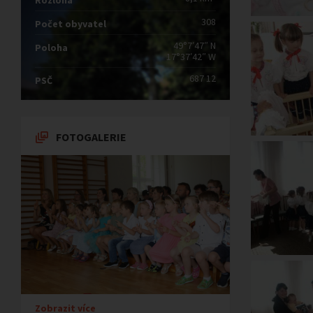
Rozloha
308
Počet obyvatel
49°7′47″ N
Poloha
17°37′42″ W
687 12
PSČ
FOTOGALERIE
Zobrazit více