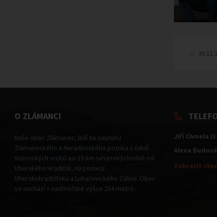
30.11.
O ZLÁMANCI
TELEF
Jiří Chmela (
Naše obec Zlámanec, leží na soutoku
Zlámaneckého a Neradovského potoka v údolí
Alena Dudová
Vizovických vrchů asi 15 km severovýchodně od
Zobrazit všec
Uherského Hradiště, na pomezí
Uherskohradišťska a Luhačovického Zálesí. Obec
se nachází v nadmořské výšce 254 metrů.