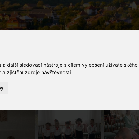
a další sledovací nástroje s cílem vylepšení uživatelskéh
a zjištění zdroje návštěvnosti.
galerie
by
Fotogalerie
Vítání občánků