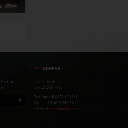
ADRESA
stávejte
Zlámanec 95
ce.
687 12 Zlámanec
Telefon: +420 572 580 641
Mobil: +420
608 955 561
Email:
obec@zlamanec.cz