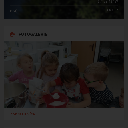
17°37′42″ W
687 12
PSČ
FOTOGALERIE
Zobrazit více