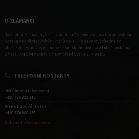
O ZLÁMANCI
Naše obec Zlámanec, leží na soutoku Zlámaneckého a Neradovského
potoka v údolí Vizovických vrchů asi 15 km severovýchodně od
Uherského Hradiště, na pomezí Uherskohradišťska a Luhačovického
Zálesí. Obec se nachází v nadmořské výšce 254 metrů.
TELEFONNÍ KONTAKTY
Jiří Chmela (starosta)
+420 776 823 317
Alena Dudová (foto)
+420 774 800 465
Zobrazit všechna čísla