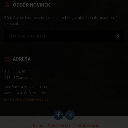
ODBĚR NOVINEK
Přihlašte se k odběru novinek a dostávejte aktuální informace z dění
okolo obce.
ADRESA
Zlámanec 95
687 12 Zlámanec
Telefon: +420 572 580 641
Mobil: +420
608 955 561
Email:
obec@zlamanec.cz
Domů
Úřední deska
Portál občana