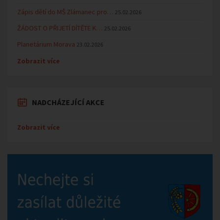
Zápis dětí do MŠ Zlámanec pro…
25.02.2026
ŽÁDOST O PŘIJETÍ DÍTĚTE K…
25.02.2026
Planetárium Morava
23.02.2026
Zobrazit více
NADCHÁZEJÍCÍ AKCE
Zobrazit více