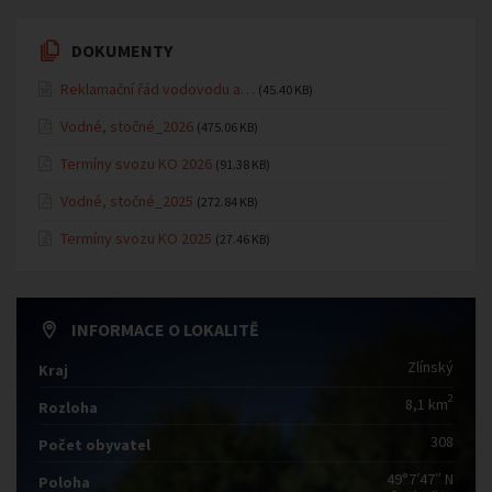
DOKUMENTY
Reklamační řád vodovodu a…
(45.40 KB)
Vodné, stočné_2026
(475.06 KB)
Termíny svozu KO 2026
(91.38 KB)
Vodné, stočné_2025
(272.84 KB)
Termíny svozu KO 2025
(27.46 KB)
INFORMACE O LOKALITĚ
Zlínský
Kraj
2
8,1 km
Rozloha
308
Počet obyvatel
49°7′47″ N
Poloha