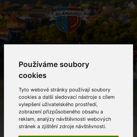
MENU
Používáme soubory
cookies
Mateřská škola
Tyto webové stránky používají soubory
Home
Mateřská škola
cookies a další sledovací nástroje s cílem
vylepšení uživatelského prostředí,
zobrazení přizpůsobeného obsahu a
Kontakty
reklam, analýzy návštěvnosti webových
stránek a zjištění zdroje návštěvnosti.
Ostatní informace