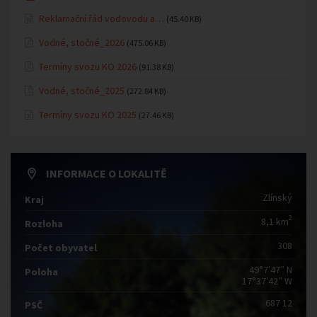
Reklamační řád vodovodu a…
(45.40 KB)
Vodné, stočné_2026
(475.06 KB)
Termíny svozu KO 2026
(91.38 KB)
Vodné, stočné_2025
(272.84 KB)
Termíny svozu KO 2025
(27.46 KB)
INFORMACE O LOKALITĚ
Zlínský
Kraj
2
8,1 km
Rozloha
308
Počet obyvatel
49°7′47″ N
Poloha
17°37′42″ W
687 12
PSČ