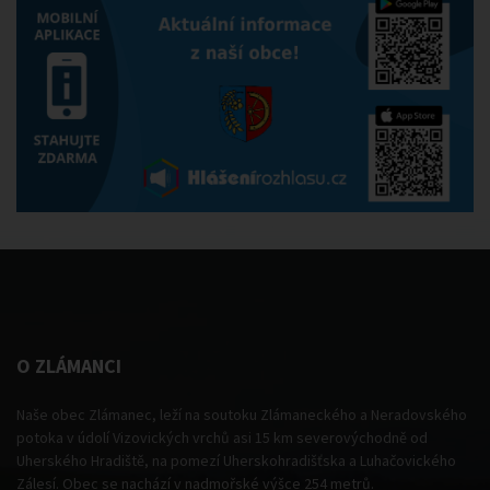
O ZLÁMANCI
Naše obec Zlámanec, leží na soutoku Zlámaneckého a Neradovského
potoka v údolí Vizovických vrchů asi 15 km severovýchodně od
Uherského Hradiště, na pomezí Uherskohradišťska a Luhačovického
Zálesí. Obec se nachází v nadmořské výšce 254 metrů.