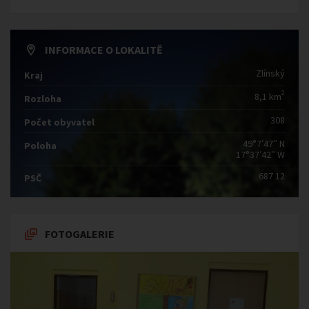
INFORMACE O LOKALITĚ
Zlínský
Kraj
2
8,1 km
Rozloha
308
Počet obyvatel
49°7′47″ N
Poloha
17°37′42″ W
687 12
PSČ
FOTOGALERIE