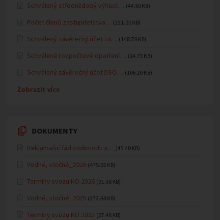
Schválený střednědobý výhled…
(44.50 KB)
Počet členů zastupitelstva…
(231.00 KB)
Schválený závěrečný účet za…
(148.78 KB)
Schválené rozpočtové opatření…
(14.73 KB)
Schválený závěrečný účet DSO…
(106.20 KB)
Zobrazit více
DOKUMENTY
Reklamační řád vodovodu a…
(45.40 KB)
Vodné, stočné_2026
(475.06 KB)
Termíny svozu KO 2026
(91.38 KB)
Vodné, stočné_2025
(272.84 KB)
Termíny svozu KO 2025
(27.46 KB)