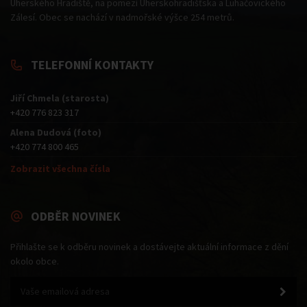
Uherského Hradiště, na pomezí Uherskohradišťska a Luhačovického
Zálesí. Obec se nachází v nadmořské výšce 254 metrů.
TELEFONNÍ KONTAKTY
Jiří Chmela (starosta)
+420 776 823 317
Alena Dudová (foto)
+420 774 800 465
Zobrazit všechna čísla
ODBĚR NOVINEK
Přihlašte se k odběru novinek a dostávejte aktuální informace z dění
okolo obce.