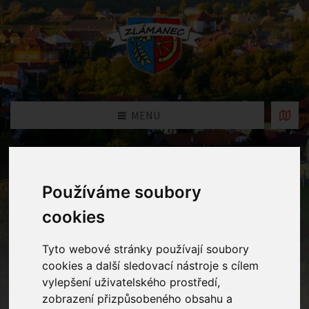
MENU
Fotogalerie
Používáme soubory
Home
Fotogalerie
Děti nazdobily stromeček v kulturním
cookies
domě ve Zlámanci
Tyto webové stránky používají soubory
cookies a další sledovací nástroje s cílem
vylepšení uživatelského prostředí,
zobrazení přizpůsobeného obsahu a