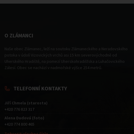
O ZLÁMANCI
Naše obec Zlámanec, leží na soutoku Zlámaneckého a Neradovského
potoka v údolí Vizovických vrchů asi 15 km severovýchodně od
Uherského Hradiště, na pomezí Uherskohradišťska a Luhačovického
Zálesí. Obec se nachází v nadmořské výšce 254 metrů.
TELEFONNÍ KONTAKTY
Jiří Chmela (starosta)
+420 776 823 317
Alena Dudová (foto)
+420 774 800 465
Zobrazit všechna čísla