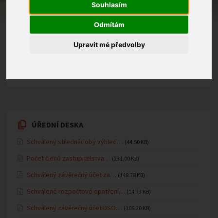
Souhlasím
Odmítám
Upravit mé předvolby
18.12.2026
Mateřská školka
ÚŘEDNÍ DESKA
Schválený střednědobý výhled…
(44.50 KB)
Počet členů zastupitelstva…
(231.00 KB)
Schválený závěrečný účet za…
(148.78 KB)
Schválené rozpočtové opatření…
(14.73 KB)
Schválený závěrečný účet DSO…
(106.20 KB)