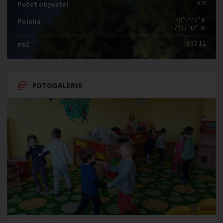
308
Počet obyvatel
49°7′47″ N
Poloha
17°37′42″ W
687 12
PSČ
FOTOGALERIE