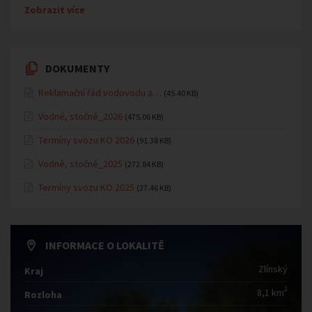
Zobrazit více
DOKUMENTY
Reklamační řád vodovodu a…
(45.40 KB)
Vodné, stočné_2026
(475.06 KB)
Termíny svozu KO 2026
(91.38 KB)
Vodné, stočné_2025
(272.84 KB)
Termíny svozu KO 2025
(27.46 KB)
INFORMACE O LOKALITĚ
Zlínský
Kraj
2
8,1 km
Rozloha