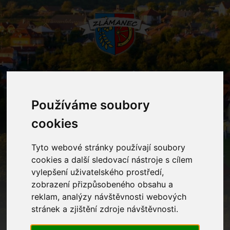
MENU
Používáme soubory
cookies
Fotogalerie
Tyto webové stránky používají soubory
Home
Fotogalerie
Šťastné a veselé Vánoce přejí děti z MŠ
cookies a další sledovací nástroje s cílem
Zlámanec
vylepšení uživatelského prostředí,
zobrazení přizpůsobeného obsahu a
reklam, analýzy návštěvnosti webových
stránek a zjištění zdroje návštěvnosti.