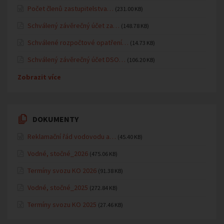
Počet členů zastupitelstva…
(231.00 KB)
Schválený závěrečný účet za…
(148.78 KB)
Schválené rozpočtové opatření…
(14.73 KB)
Schválený závěrečný účet DSO…
(106.20 KB)
Zobrazit více
DOKUMENTY
Reklamační řád vodovodu a…
(45.40 KB)
Vodné, stočné_2026
(475.06 KB)
Termíny svozu KO 2026
(91.38 KB)
Vodné, stočné_2025
(272.84 KB)
Termíny svozu KO 2025
(27.46 KB)