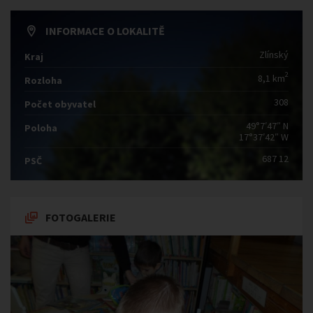
INFORMACE O LOKALITĚ
Zlínský
Kraj
2
8,1 km
Rozloha
308
Počet obyvatel
49°7′47″ N
Poloha
17°37′42″ W
687 12
PSČ
FOTOGALERIE