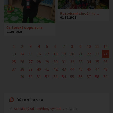
Rozsvícení vánočního…
01.12.2021
Čertovské dopoledne
01.01.2021
1
2
3
4
5
6
7
8
9
10
11
12
13
14
15
16
17
18
19
20
21
22
23
24
25
26
27
28
29
30
31
32
33
34
35
36
37
38
39
40
41
42
43
44
45
46
47
48
49
50
51
52
53
54
55
56
57
58
59
ÚŘEDNÍ DESKA
Schválený střednědobý výhled…
(44.50 KB)