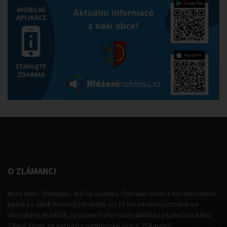
O ZLÁMANCI
Naše obec Zlámanec, leží na soutoku Zlámaneckého a Neradovského
potoka v údolí Vizovických vrchů asi 15 km severovýchodně od
Uherského Hradiště, na pomezí Uherskohradišťska a Luhačovického
Zálesí. Obec se nachází v nadmořské výšce 254 metrů.