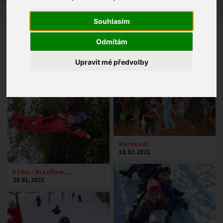
Souhlasím
Odmítám
Sázíme obilí i květiny
Upravit mé předvolby
21.04.2021
Karneval
18.02.2021
Ptáci - kreslíme,…
29.01.2021