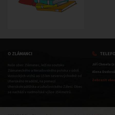
O ZLÁMANCI
TELEF
Jiří Chmela (
Naše obec Zlámanec, leží na soutoku
Zlámaneckého a Neradovského potoka v údolí
Alena Dudová
Vizovických vrchů asi 15 km severovýchodně od
Zobrazit všec
Uherského Hradiště, na pomezí
Uherskohradišťska a Luhačovického Zálesí. Obec
se nachází v nadmořské výšce 254 metrů.