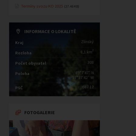
Termíny svozu KO 2025
(27.46 KB)
INFORMACE O LOKALITĚ
Zlínský
Kraj
2
8,1 km
Rozloha
308
Počet obyvatel
49°7′47″ N
Poloha
17°37′42″ W
687 12
PSČ
FOTOGALERIE