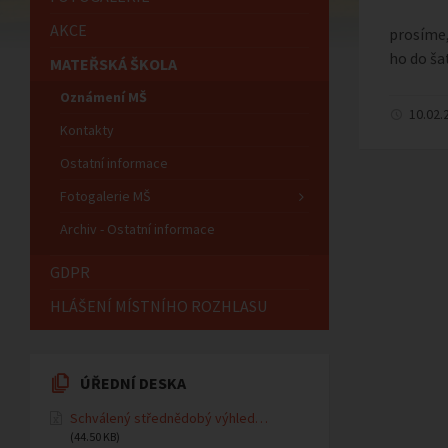
AKCE
prosíme,
ho do ša
MATEŘSKÁ ŠKOLA
Oznámení MŠ
10.02.
Kontakty
Ostatní informace
Fotogalerie MŠ
Archiv - Ostatní informace
GDPR
HLÁŠENÍ MÍSTNÍHO ROZHLASU
ÚŘEDNÍ DESKA
Schválený střednědobý výhled…
(44.50 KB)