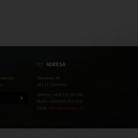
ADRESA
stávejte
Zlámanec 95
ce.
687 12 Zlámanec
Telefon: +420 572 580 641
Mobil: +420
608 955 561
Email:
obec@zlamanec.cz