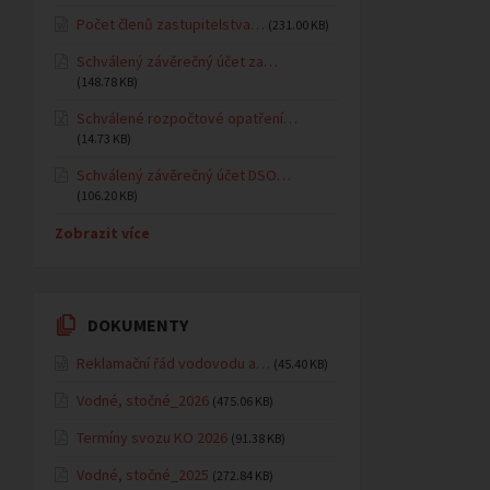
Počet členů zastupitelstva…
(231.00 KB)
Schválený závěrečný účet za…
(148.78 KB)
Schválené rozpočtové opatření…
(14.73 KB)
Schválený závěrečný účet DSO…
(106.20 KB)
Zobrazit více
DOKUMENTY
Reklamační řád vodovodu a…
(45.40 KB)
Vodné, stočné_2026
(475.06 KB)
Termíny svozu KO 2026
(91.38 KB)
Vodné, stočné_2025
(272.84 KB)