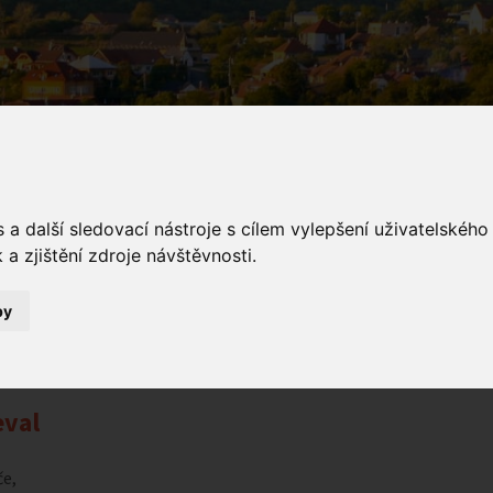
a další sledovací nástroje s cílem vylepšení uživatelskéh
a zjištění zdroje návštěvnosti.
ámení
by
Oznámení
Karneval
val
če,