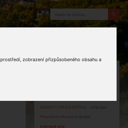
o prostředí, zobrazení přizpůsobeného obsahu a
OZNÁMENÍ
Uzavření MŠ v době letních…
16.06.2026
Výsledky přijímacího řízení k…
23.03.2026
Zápis dětí do MŠ Zlámanec pro…
25.02.2026
ŽÁDOST O PŘIJETÍ DÍTĚTE K…
25.02.2026
Planetárium Morava
23.02.2026
Zobrazit více