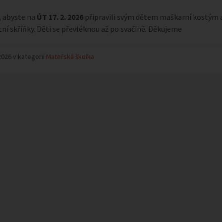
 abyste na
ÚT 17. 2. 2026
připravili svým dětem maškarní kostým a 
tní skříňky. Děti se převléknou až po svačině. Děkujeme
2026 v kategorii
Mateřská školka