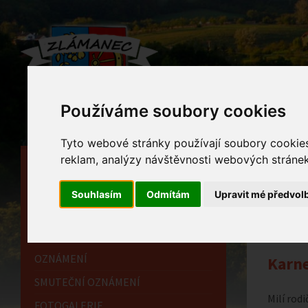
Používáme soubory cookies
Tyto webové stránky používají soubory cookies 
reklam, analýzy návštěvnosti webových stránek 
HLAVNÍ STRÁNKA
Ozn
OBECNÍ ÚŘAD
Souhlasím
Odmítám
Upravit mé předvol
Home
HISTORIE
INFORMAČNÍ CENTRUM
OZNÁMENÍ
Karne
SMUTEČNÍ OZNÁMENÍ
Milí rodi
FOTOGALERIE