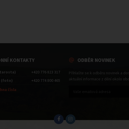
ONNÍ KONTAKTY
ODBĚR NOVINEK
starosta)
+420 776 823 317
Přihlašte se k odběru novinek a do
aktuální informace z dění okolo ob
 (foto)
+420 774 800 465
hna čísla