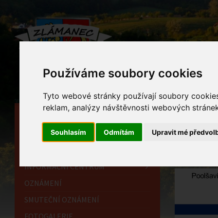
Používáme soubory cookies
Tyto webové stránky používají soubory cookies 
reklam, analýzy návštěvnosti webových stránek 
HLAVNÍ STRÁNKA
Nov
Souhlasím
Odmítám
Upravit mé předvol
OBECNÍ ÚŘAD
Home
HISTORIE
INFORMAČNÍ CENTRUM
OZNÁMENÍ
SMUTEČNÍ OZNÁMENÍ
FOTOGALERIE