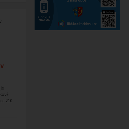
 v
je
lkové
bce:210