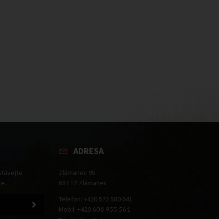
ADRESA
stávejte
Zlámanec 95
ce.
687 12 Zlámanec
Telefon: +420 572 580 641
Mobil: +420
608 955 561