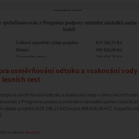
ra usměrňování odtoku a vsakování vody
 lesních cest
odpora usměrňování odtoku a vsakování vody v rámci lesních cest 
ancován z Programu podpory zmírnění následků sucha v lesíchCe
é výdaje projektu:619 246,23 KčDotace:408 826,00 KčZ rozpočtu o
č
2022 v rubrice
Novinky