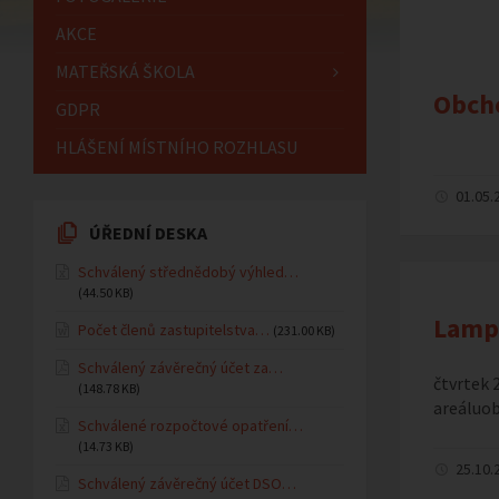
AKCE
MATEŘSKÁ ŠKOLA
Obcho
GDPR
HLÁŠENÍ MÍSTNÍHO ROZHLASU
01.05.
ÚŘEDNÍ DESKA
Schválený střednědobý výhled…
(44.50 KB)
Lamp
Počet členů zastupitelstva…
(231.00 KB)
Schválený závěrečný účet za…
čtvrtek 
(148.78 KB)
areáluob
Schválené rozpočtové opatření…
(14.73 KB)
25.10.
Schválený závěrečný účet DSO…