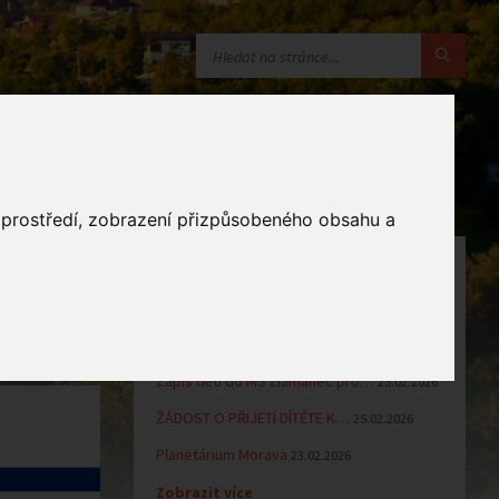
o prostředí, zobrazení přizpůsobeného obsahu a
OZNÁMENÍ
Uzavření MŠ v době letních…
16.06.2026
Výsledky přijímacího řízení k…
23.03.2026
Zápis dětí do MŠ Zlámanec pro…
25.02.2026
ŽÁDOST O PŘIJETÍ DÍTĚTE K…
25.02.2026
Planetárium Morava
23.02.2026
Zobrazit více