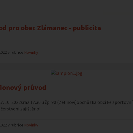
d pro obec Zlámanec - publicita
2022 v rubrice
Novinky
ionový průvod
27. 10. 2022sraz 17.30 u čp. 90 (Zelinovi)obchůzka obcí ke sportovn
čerstvení zajištěno!
2022 v rubrice
Novinky