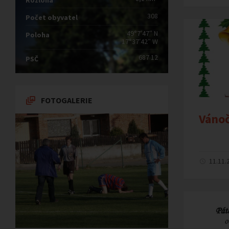
Rozloha
308
Počet obyvatel
49°7′47″ N
Poloha
17°37′42″ W
687 12
PSČ
FOTOGALERIE
Vánoč
11.11.