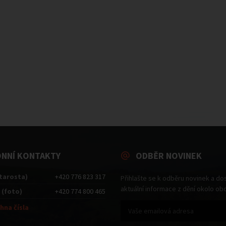
ONNÍ KONTAKTY
ODBĚR NOVINEK
starosta)
+420 776 823 317
Přihlašte se k odběru novinek a do
aktuální informace z dění okolo ob
 (foto)
+420 774 800 465
hna čísla