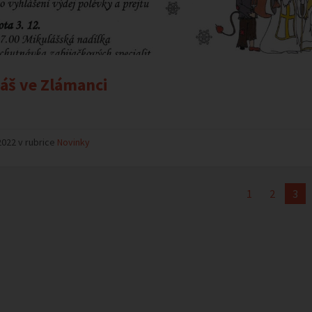
áš ve Zlámanci
2022 v rubrice
Novinky
1
2
3