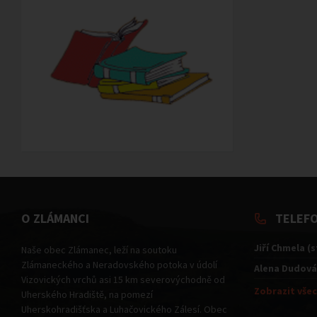
O ZLÁMANCI
TELEF
Jiří Chmela (
Naše obec Zlámanec, leží na soutoku
Zlámaneckého a Neradovského potoka v údolí
Alena Dudová
Vizovických vrchů asi 15 km severovýchodně od
Zobrazit všec
Uherského Hradiště, na pomezí
Uherskohradišťska a Luhačovického Zálesí. Obec