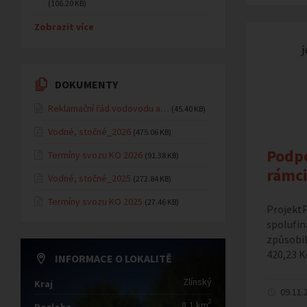
(106.20 KB)
Zobrazit více
DOKUMENTY
Reklamační řád vodovodu a…
(45.40 KB)
Vodné, stočné_2026
(475.06 KB)
Podpo
Termíny svozu KO 2026
(91.38 KB)
rámci
Vodné, stočné_2025
(272.84 KB)
Termíny svozu KO 2025
(27.46 KB)
ProjektP
spolufin
způsobil
420,23 K
INFORMACE O LOKALITĚ
Zlínský
Kraj
09.11.
2
8,1 km