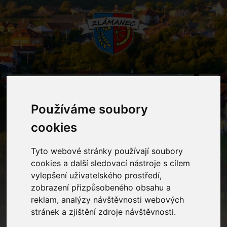
MENU
Používáme soubory
Novinka
cookies
Tyto webové stránky používají soubory
Home
Novinky
Projekt "Stavební úpravy č.p. 14 - Komunitní
centrum Zlámanec" je spolufinancován Zlínským krajem
cookies a další sledovací nástroje s cílem
vylepšení uživatelského prostředí,
zobrazení přizpůsobeného obsahu a
reklam, analýzy návštěvnosti webových
stránek a zjištění zdroje návštěvnosti.