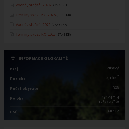
Vodné, stočné_2026
(475.06 KB)
Termíny svozu KO 2026
(91.38 KB)
Vodné, stočné_2025
(272.84 KB)
Termíny svozu KO 2025
(27.46 KB)
INFORMACE O LOKALITĚ
Zlínský
Kraj
2
8,1 km
Rozloha
308
Počet obyvatel
49°7′47″ N
Poloha
17°37′42″ W
687 12
PSČ