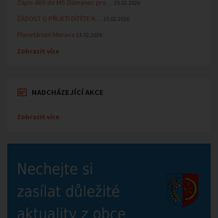
Zápis dětí do MŠ Zlámanec pro…
25.02.2026
ŽÁDOST O PŘIJETÍ DÍTĚTE K…
25.02.2026
Planetárium Morava
23.02.2026
Zobrazit více
NADCHÁZEJÍCÍ AKCE
Zobrazit více