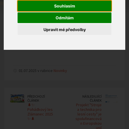
Souhlasím
Odmítám
Upravit mé předvolby
01.07.2025 v rubrice
Novinky
PŘEDCHOZÍ
NÁSLEDUJÍCÍ
ČLÁNEK
ČLÁNEK
🌲✨
Projekt "Stroje
Pohádkový les
a technika pro
Zlámanec 2025
lesní cesty" je
✨🌲
spolufinancová
n Evropskou
unií