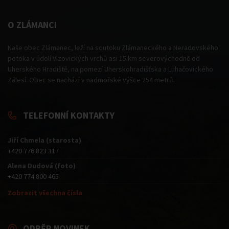
O ZLÁMANCI
Naše obec Zlámanec, leží na soutoku Zlámaneckého a Neradovského
potoka v údolí Vizovických vrchů asi 15 km severovýchodně od
Uherského Hradiště, na pomezí Uherskohradišťska a Luhačovického
Zálesí. Obec se nachází v nadmořské výšce 254 metrů.
TELEFONNÍ KONTAKTY
Jiří Chmela (starosta)
+420 776 823 317
Alena Dudová (foto)
+420 774 800 465
Zobrazit všechna čísla
ODBĚR NOVINEK