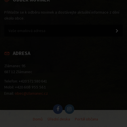
Přihlašte se k odběru novinek a dostávejte aktuální informace z dění
okolo obce.
ADRESA
Zlámanec 95
687 12 Zlámanec
Telefon: +420 572 580 641
Mobil: +420
608 955 561
Email:
obec@zlamanec.cz
Domů
Úřední deska
Portál občana