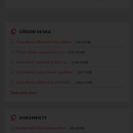
ÚŘEDNÍ DESKA
Schválený střednědobý výhled…
(44.50 KB)
Počet členů zastupitelstva…
(231.00 KB)
Schválený závěrečný účet za…
(148.78 KB)
Schválené rozpočtové opatření…
(14.73 KB)
Schválený závěrečný účet DSO…
(106.20 KB)
Zobrazit více
DOKUMENTY
Reklamační řád vodovodu a…
(45.40 KB)