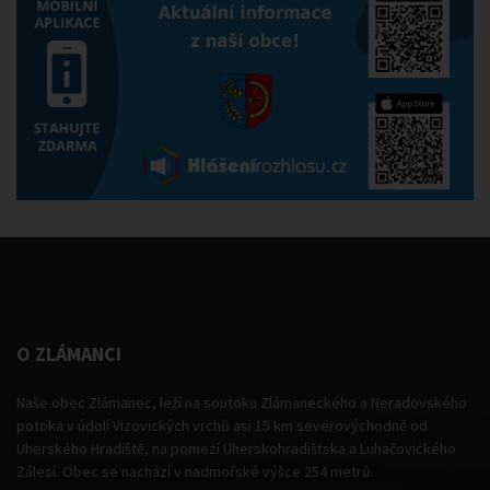
O ZLÁMANCI
Naše obec Zlámanec, leží na soutoku Zlámaneckého a Neradovského
potoka v údolí Vizovických vrchů asi 15 km severovýchodně od
Uherského Hradiště, na pomezí Uherskohradišťska a Luhačovického
Zálesí. Obec se nachází v nadmořské výšce 254 metrů.