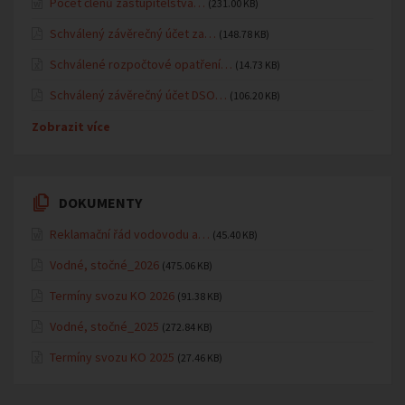
Počet členů zastupitelstva…
(231.00 KB)
Schválený závěrečný účet za…
(148.78 KB)
Schválené rozpočtové opatření…
(14.73 KB)
Schválený závěrečný účet DSO…
(106.20 KB)
Zobrazit více
DOKUMENTY
Reklamační řád vodovodu a…
(45.40 KB)
Vodné, stočné_2026
(475.06 KB)
Termíny svozu KO 2026
(91.38 KB)
Vodné, stočné_2025
(272.84 KB)
Termíny svozu KO 2025
(27.46 KB)