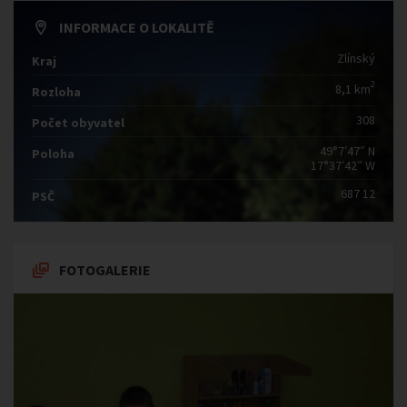
INFORMACE O LOKALITĚ
Zlínský
Kraj
2
8,1 km
Rozloha
308
Počet obyvatel
49°7′47″ N
Poloha
17°37′42″ W
687 12
PSČ
FOTOGALERIE