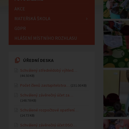
AKCE
MATEŘSKÁ ŠKOLA
GDPR
HLÁŠENÍ MÍSTNÍHO ROZHLASU
ÚŘEDNÍ DESKA
Schválený střednědobý výhled…
(44.50 KB)
Počet členů zastupitelstva…
(231.00 KB)
Schválený závěrečný účet za…
(148.78 KB)
Schválené rozpočtové opatření…
(14.73 KB)
Schválený závěrečný účet DSO…