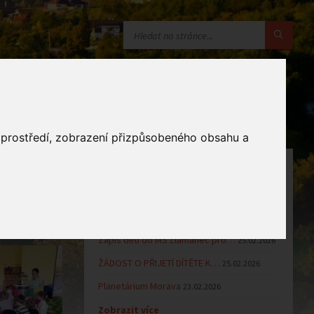
o prostředí, zobrazení přizpůsobeného obsahu a
OZNÁMENÍ
Uzavření MŠ v době letních…
16.06.2026
Výsledky přijímacího řízení k…
23.03.2026
Zápis dětí do MŠ Zlámanec pro…
25.02.2026
ŽÁDOST O PŘIJETÍ DÍTĚTE K…
25.02.2026
Planetárium Morava
23.02.2026
Zobrazit více