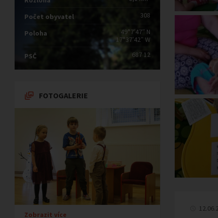
Rozloha
308
Počet obyvatel
49°7′47″ N
Poloha
17°37′42″ W
687 12
PSČ
FOTOGALERIE
12.06.
Zobrazit více