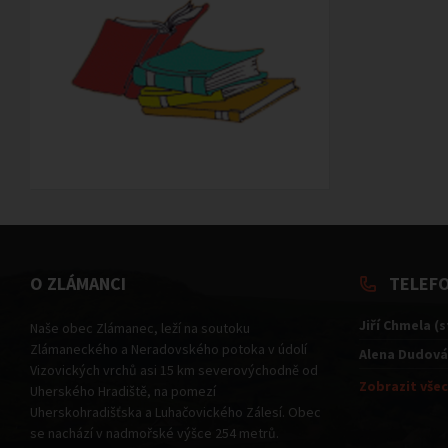
O ZLÁMANCI
TELEF
Jiří Chmela (
Naše obec Zlámanec, leží na soutoku
Zlámaneckého a Neradovského potoka v údolí
Alena Dudová
Vizovických vrchů asi 15 km severovýchodně od
Zobrazit všec
Uherského Hradiště, na pomezí
Uherskohradišťska a Luhačovického Zálesí. Obec
se nachází v nadmořské výšce 254 metrů.