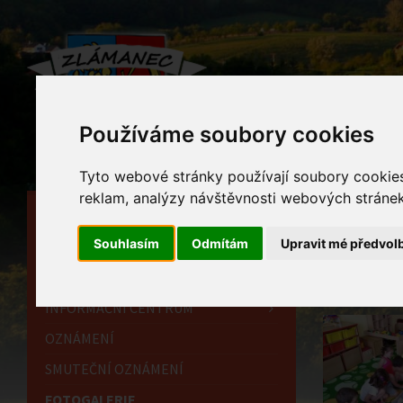
Používáme soubory cookies
Tyto webové stránky používají soubory cookies 
reklam, analýzy návštěvnosti webových stránek 
HLAVNÍ STRÁNKA
Foto
Souhlasím
Odmítám
Upravit mé předvol
OBECNÍ ÚŘAD
Home
HISTORIE
INFORMAČNÍ CENTRUM
OZNÁMENÍ
SMUTEČNÍ OZNÁMENÍ
FOTOGALERIE