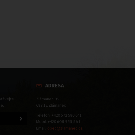
ADRESA
stávejte
Zlámanec 95
ce.
687 12 Zlámanec
Telefon: +420 572 580 641
Mobil: +420
608 955 561
Email:
obec@zlamanec.cz