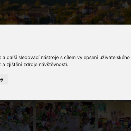
a další sledovací nástroje s cílem vylepšení uživatelskéh
a zjištění zdroje návštěvnosti.
galerie
by
Fotogalerie
Výukový program - Asie