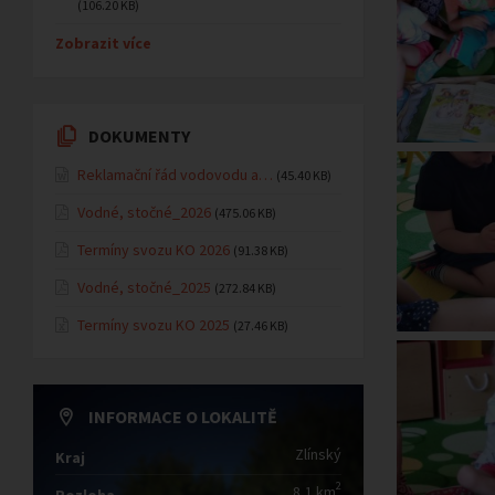
(106.20 KB)
Zobrazit více
DOKUMENTY
Reklamační řád vodovodu a…
(45.40 KB)
Vodné, stočné_2026
(475.06 KB)
Termíny svozu KO 2026
(91.38 KB)
Vodné, stočné_2025
(272.84 KB)
Termíny svozu KO 2025
(27.46 KB)
INFORMACE O LOKALITĚ
Zlínský
Kraj
2
8,1 km