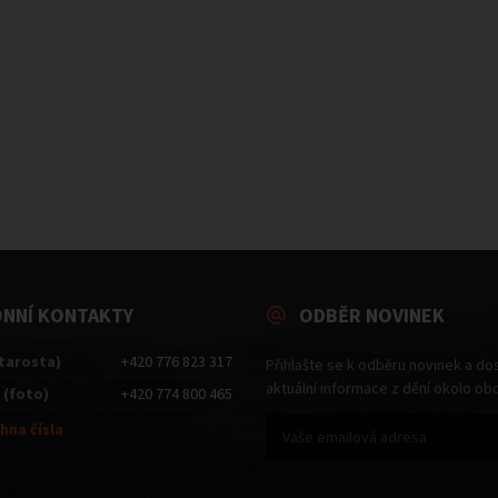
ONNÍ KONTAKTY
ODBĚR NOVINEK
starosta)
+420 776 823 317
Přihlašte se k odběru novinek a do
aktuální informace z dění okolo ob
 (foto)
+420 774 800 465
hna čísla