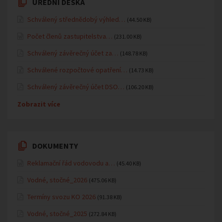
ÚŘEDNÍ DESKA
Schválený střednědobý výhled…
(44.50 KB)
Počet členů zastupitelstva…
(231.00 KB)
Schválený závěrečný účet za…
(148.78 KB)
Schválené rozpočtové opatření…
(14.73 KB)
Schválený závěrečný účet DSO…
(106.20 KB)
Zobrazit více
DOKUMENTY
Reklamační řád vodovodu a…
(45.40 KB)
Vodné, stočné_2026
(475.06 KB)
Termíny svozu KO 2026
(91.38 KB)
Vodné, stočné_2025
(272.84 KB)