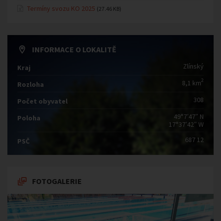
Termíny svozu KO 2025
(27.46 KB)
INFORMACE O LOKALITĚ
Zlínský
Kraj
2
8,1 km
Rozloha
308
Počet obyvatel
49°7′47″ N
Poloha
17°37′42″ W
687 12
PSČ
FOTOGALERIE