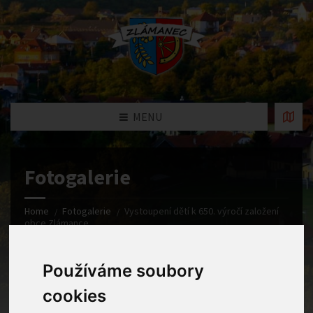
MENU
Fotogalerie
Home
Fotogalerie
Vystoupení dětí k 650. výročí založení
obce Zlámance.
Používáme soubory
cookies