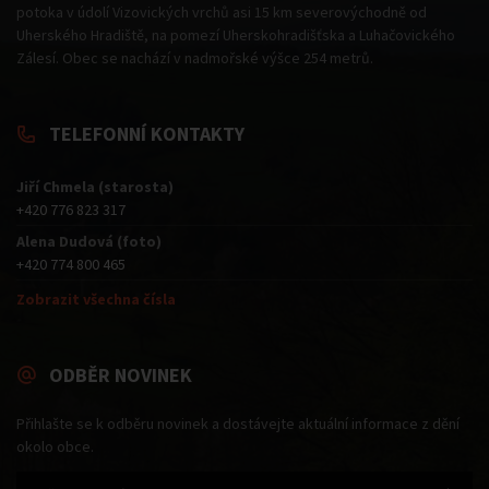
potoka v údolí Vizovických vrchů asi 15 km severovýchodně od
Uherského Hradiště, na pomezí Uherskohradišťska a Luhačovického
Zálesí. Obec se nachází v nadmořské výšce 254 metrů.
TELEFONNÍ KONTAKTY
Jiří Chmela (starosta)
+420 776 823 317
Alena Dudová (foto)
+420 774 800 465
Zobrazit všechna čísla
ODBĚR NOVINEK
Přihlašte se k odběru novinek a dostávejte aktuální informace z dění
okolo obce.