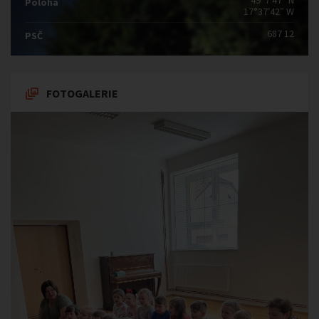
49°7′47″ N
Poloha
17°37′42″ W
687 12
PSČ
FOTOGALERIE