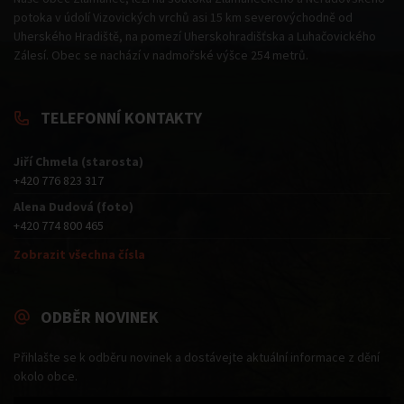
potoka v údolí Vizovických vrchů asi 15 km severovýchodně od
Uherského Hradiště, na pomezí Uherskohradišťska a Luhačovického
Zálesí. Obec se nachází v nadmořské výšce 254 metrů.
TELEFONNÍ KONTAKTY
Jiří Chmela (starosta)
+420 776 823 317
Alena Dudová (foto)
+420 774 800 465
Zobrazit všechna čísla
ODBĚR NOVINEK
Přihlašte se k odběru novinek a dostávejte aktuální informace z dění
okolo obce.