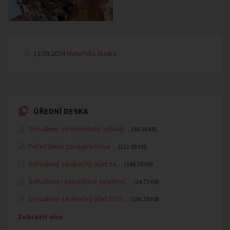
12.09.2024
Mateřská školka
ÚŘEDNÍ DESKA
Schválený střednědobý výhled…
(44.50 KB)
Počet členů zastupitelstva…
(231.00 KB)
Schválený závěrečný účet za…
(148.78 KB)
Schválené rozpočtové opatření…
(14.73 KB)
Schválený závěrečný účet DSO…
(106.20 KB)
Zobrazit více