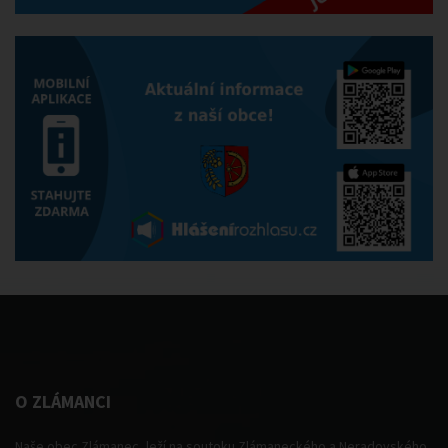
O ZLÁMANCI
Naše obec Zlámanec, leží na soutoku Zlámaneckého a Neradovského