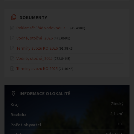
DOKUMENTY
Reklamační řád vodovodu a…
(45.40 KB)
Vodné, stočné_2026
(475.06 KB)
Termíny svozu KO 2026
(91.38 KB)
Vodné, stočné_2025
(272.84 KB)
Termíny svozu KO 2025
(27.46 KB)
INFORMACE O LOKALITĚ
Zlínský
Kraj
2
8,1 km
Rozloha
308
Počet obyvatel