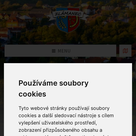
MENU
Fotogalerie
Používáme soubory
Home
Fotogalerie
Kouzlo vody
cookies
Tyto webové stránky používají soubory
cookies a další sledovací nástroje s cílem
vylepšení uživatelského prostředí,
zobrazení přizpůsobeného obsahu a