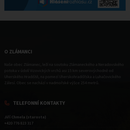
O ZLÁMANCI
Naše obec Zlámanec, leží na soutoku Zlámaneckého a Neradovského
potoka v údolí Vizovických vrchů asi 15 km severovýchodně od
Uherského Hradiště, na pomezí Uherskohradišťska a Luhačovického
Zálesí. Obec se nachází v nadmořské výšce 254 metrů.
TELEFONNÍ KONTAKTY
Jiří Chmela (starosta)
+420 776 823 317