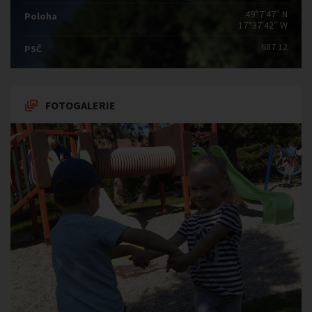
49°7′47″ N
Poloha
17°37′42″ W
687 12
PSČ
FOTOGALERIE