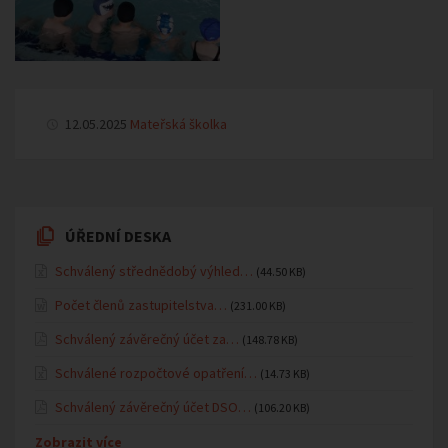
12.05.2025
Mateřská školka
ÚŘEDNÍ DESKA
Schválený střednědobý výhled…
(44.50 KB)
Počet členů zastupitelstva…
(231.00 KB)
Schválený závěrečný účet za…
(148.78 KB)
Schválené rozpočtové opatření…
(14.73 KB)
Schválený závěrečný účet DSO…
(106.20 KB)
Zobrazit více