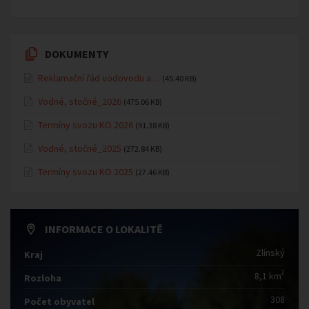
DOKUMENTY
Reklamační řád vodovodu a…
(45.40 KB)
Vodné, stočné_2026
(475.06 KB)
Termíny svozu KO 2026
(91.38 KB)
Vodné, stočné_2025
(272.84 KB)
Termíny svozu KO 2025
(27.46 KB)
INFORMACE O LOKALITĚ
Zlínský
Kraj
2
8,1 km
Rozloha
308
Počet obyvatel