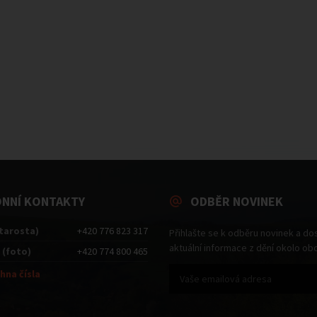
ONNÍ KONTAKTY
ODBĚR NOVINEK
starosta)
+420 776 823 317
Přihlašte se k odběru novinek a do
aktuální informace z dění okolo ob
 (foto)
+420 774 800 465
hna čísla