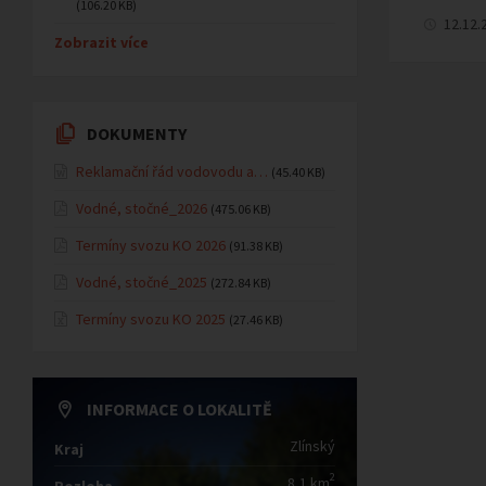
(106.20 KB)
12.12.
Zobrazit více
DOKUMENTY
Reklamační řád vodovodu a…
(45.40 KB)
Vodné, stočné_2026
(475.06 KB)
Termíny svozu KO 2026
(91.38 KB)
Vodné, stočné_2025
(272.84 KB)
Termíny svozu KO 2025
(27.46 KB)
INFORMACE O LOKALITĚ
Zlínský
Kraj
2
8,1 km