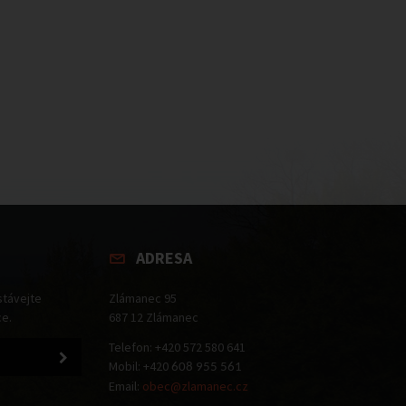
ADRESA
stávejte
Zlámanec 95
ce.
687 12 Zlámanec
Telefon: +420 572 580 641
Mobil: +420
608 955 561
Email:
obec@zlamanec.cz