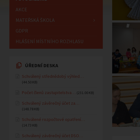
AKCE
MATEŘSKÁ ŠKOLA
GDPR
HLÁŠENÍ MÍSTNÍHO ROZHLASU
ÚŘEDNÍ DESKA
Schválený střednědobý výhled…
(44.50 KB)
Počet členů zastupitelstva…
(231.00 KB)
Schválený závěrečný účet za…
(148.78 KB)
Schválené rozpočtové opatření…
(14.73 KB)
Schválený závěrečný účet DSO…