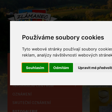
Používáme soubory cookies
Tyto webové stránky používají soubory cookies 
reklam, analýzy návštěvnosti webových stránek 
HLAVNÍ STRÁNKA
Foto
Souhlasím
Odmítám
Upravit mé předvol
OBECNÍ ÚŘAD
Home
HISTORIE
INFORMAČNÍ CENTRUM
OZNÁMENÍ
SMUTEČNÍ OZNÁMENÍ
FOTOGALERIE