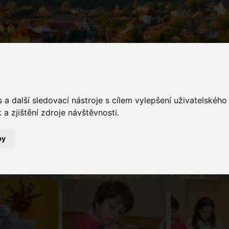
a další sledovací nástroje s cílem vylepšení uživatelskéh
a zjištění zdroje návštěvnosti.
galerie
by
Fotogalerie
Vánoční dílničky