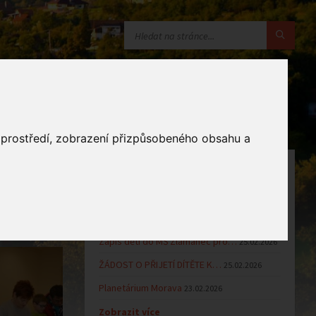
o prostředí, zobrazení přizpůsobeného obsahu a
OZNÁMENÍ
Uzavření MŠ v době letních…
16.06.2026
Výsledky přijímacího řízení k…
23.03.2026
Zápis dětí do MŠ Zlámanec pro…
25.02.2026
ŽÁDOST O PŘIJETÍ DÍTĚTE K…
25.02.2026
Planetárium Morava
23.02.2026
Zobrazit více