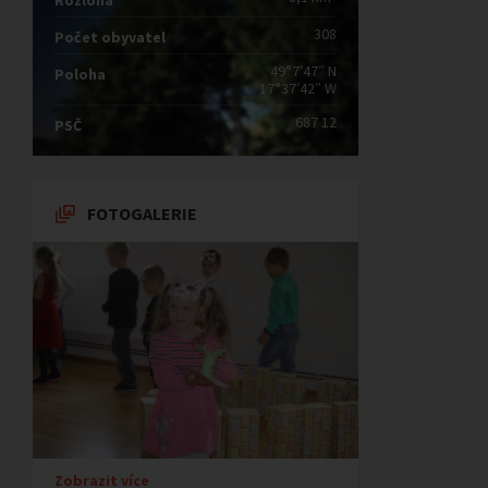
Rozloha
308
Počet obyvatel
49°7′47″ N
Poloha
17°37′42″ W
687 12
PSČ
FOTOGALERIE
Zobrazit více