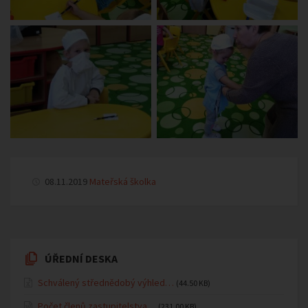
08.11.2019
Mateřská školka
ÚŘEDNÍ DESKA
Schválený střednědobý výhled…
(44.50 KB)
Počet členů zastupitelstva…
(231.00 KB)