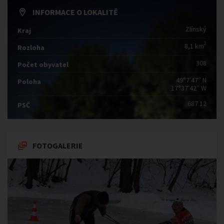
INFORMACE O LOKALITĚ
Zlínský
Kraj
2
8,1 km
Rozloha
308
Počet obyvatel
49°7′47″ N
Poloha
17°37′42″ W
687 12
PSČ
FOTOGALERIE