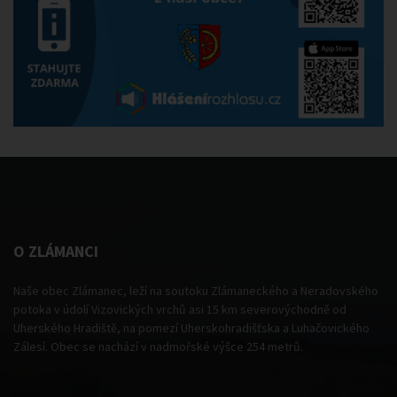
O ZLÁMANCI
Naše obec Zlámanec, leží na soutoku Zlámaneckého a Neradovského
potoka v údolí Vizovických vrchů asi 15 km severovýchodně od
Uherského Hradiště, na pomezí Uherskohradišťska a Luhačovického
Zálesí. Obec se nachází v nadmořské výšce 254 metrů.