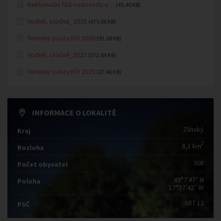
Reklamační řád vodovodu a…
(45.40 KB)
Vodné, stočné_2026
(475.06 KB)
Termíny svozu KO 2026
(91.38 KB)
Vodné, stočné_2025
(272.84 KB)
Termíny svozu KO 2025
(27.46 KB)
INFORMACE O LOKALITĚ
Zlínský
Kraj
2
8,1 km
Rozloha
308
Počet obyvatel
49°7′47″ N
Poloha
17°37′42″ W
687 12
PSČ