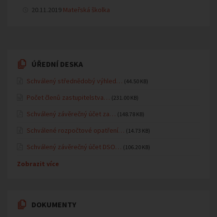
20.11.2019
Mateřská školka
ÚŘEDNÍ DESKA
Schválený střednědobý výhled…
(44.50 KB)
Počet členů zastupitelstva…
(231.00 KB)
Schválený závěrečný účet za…
(148.78 KB)
Schválené rozpočtové opatření…
(14.73 KB)
Schválený závěrečný účet DSO…
(106.20 KB)
Zobrazit více
DOKUMENTY