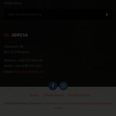
okolo obce.
ADRESA
Zlámanec 95
687 12 Zlámanec
Telefon: +420 572 580 641
Mobil: +420
608 955 561
Email:
obec@zlamanec.cz
Domů
Úřední deska
Portál občana
2018-2026 © Obec Zlámanec |
Informace o zpracování osobních údajů
|
Nastavení
cookies