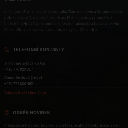
Naše obec Zlámanec, leží na soutoku Zlámaneckého a Neradovského
potoka v údolí Vizovických vrchů asi 15 km severovýchodně od
Uherského Hradiště, na pomezí Uherskohradišťska a Luhačovického
Zálesí. Obec se nachází v nadmořské výšce 254 metrů.
TELEFONNÍ KONTAKTY
Jiří Chmela (starosta)
+420 776 823 317
Alena Dudová (foto)
+420 774 800 465
Zobrazit všechna čísla
ODBĚR NOVINEK
Přihlašte se k odběru novinek a dostávejte aktuální informace z dění