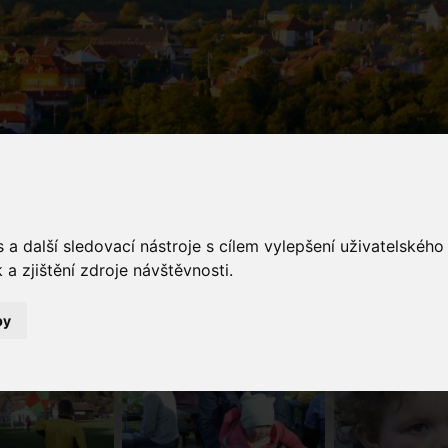
galerie
a další sledovací nástroje s cílem vylepšení uživatelskéh
a zjištění zdroje návštěvnosti.
Fotogalerie
Fotbal Zlámanec - Polešovice
by