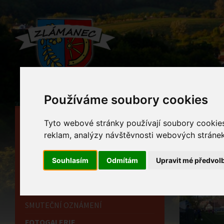
Používáme soubory cookies
HLAVNÍ STRÁNKA
Foto
Tyto webové stránky používají soubory cookies 
reklam, analýzy návštěvnosti webových stránek 
OBECNÍ ÚŘAD
Home
HISTORIE
Souhlasím
Odmítám
Upravit mé předvol
INFORMAČNÍ CENTRUM
OZNÁMENÍ
SMUTEČNÍ OZNÁMENÍ
FOTOGALERIE