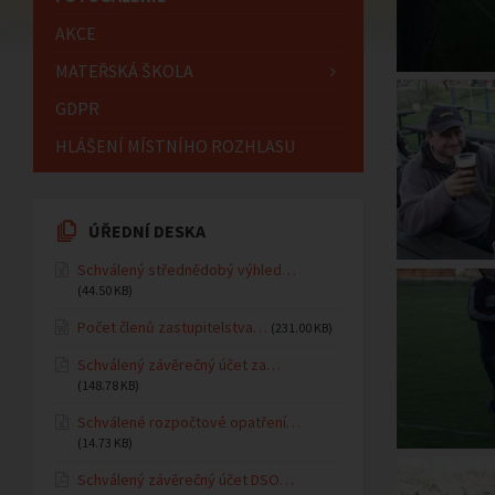
AKCE
MATEŘSKÁ ŠKOLA
GDPR
HLÁŠENÍ MÍSTNÍHO ROZHLASU
ÚŘEDNÍ DESKA
Schválený střednědobý výhled…
(44.50 KB)
Počet členů zastupitelstva…
(231.00 KB)
Schválený závěrečný účet za…
(148.78 KB)
Schválené rozpočtové opatření…
(14.73 KB)
Schválený závěrečný účet DSO…