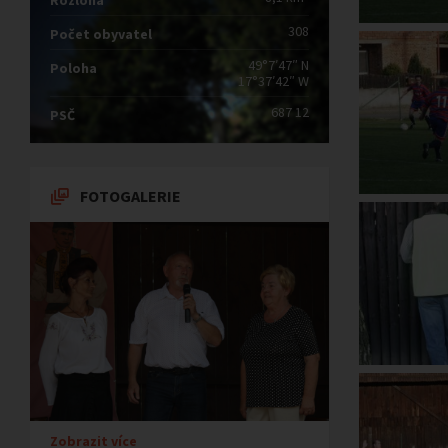
Rozloha
308
Počet obyvatel
49°7′47″ N
Poloha
17°37′42″ W
687 12
PSČ
FOTOGALERIE
Zobrazit více