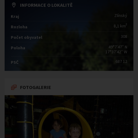
INFORMACE O LOKALITĚ
Zlínský
Kraj
2
8,1 km
Rozloha
308
Počet obyvatel
49°7′47″ N
Poloha
17°37′42″ W
687 12
PSČ
FOTOGALERIE