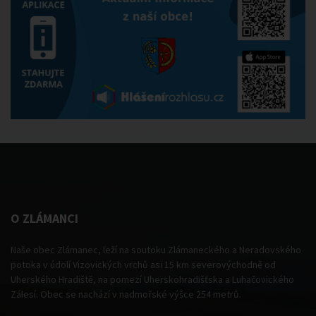
O ZLÁMANCI
Naše obec Zlámanec, leží na soutoku Zlámaneckého a Neradovského
potoka v údolí Vizovických vrchů asi 15 km severovýchodně od
Uherského Hradiště, na pomezí Uherskohradišťska a Luhačovického
Zálesí. Obec se nachází v nadmořské výšce 254 metrů.