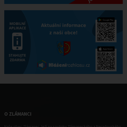
O ZLÁMANCI
Naše obec Zlámanec, leží na soutoku Zlámaneckého a Neradovského