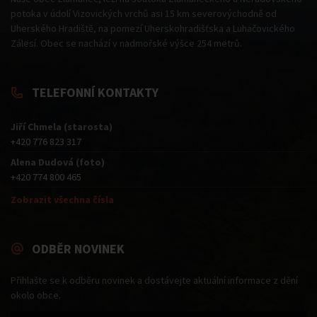
potoka v údolí Vizovických vrchů asi 15 km severovýchodně od
Uherského Hradiště, na pomezí Uherskohradišťska a Luhačovického
Zálesí. Obec se nachází v nadmořské výšce 254 metrů.
TELEFONNÍ KONTAKTY
Jiří Chmela (starosta)
+420 776 823 317
Alena Dudová (foto)
+420 774 800 465
Zobrazit všechna čísla
ODBĚR NOVINEK
Přihlašte se k odběru novinek a dostávejte aktuální informace z dění
okolo obce.