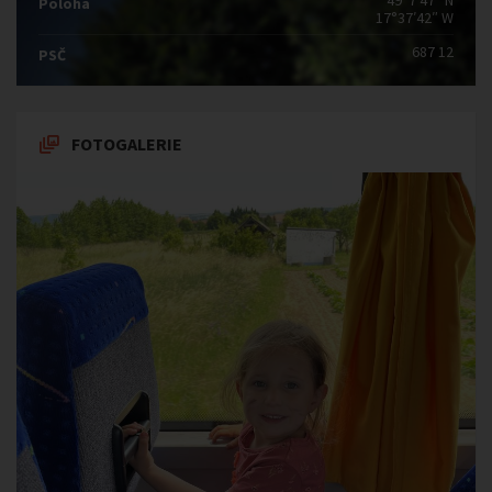
49°7′47″ N
Poloha
17°37′42″ W
687 12
PSČ
FOTOGALERIE