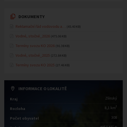
DOKUMENTY
Reklamační řád vodovodu a…
(45.40 KB)
Vodné, stočné_2026
(475.06 KB)
Termíny svozu KO 2026
(91.38 KB)
Vodné, stočné_2025
(272.84 KB)
Termíny svozu KO 2025
(27.46 KB)
INFORMACE O LOKALITĚ
Zlínský
Kraj
2
8,1 km
Rozloha
308
Počet obyvatel