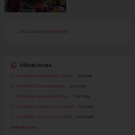
19.12.2023
Mateřská školka
ÚŘEDNÍ DESKA
Schválený střednědobý výhled…
(44.50 KB)
Počet členů zastupitelstva…
(231.00 KB)
Schválený závěrečný účet za…
(148.78 KB)
Schválené rozpočtové opatření…
(14.73 KB)
Schválený závěrečný účet DSO…
(106.20 KB)
Zobrazit více